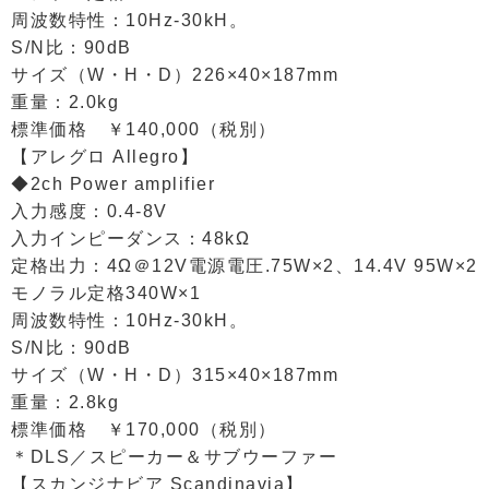
周波数特性：10Hz-30kH。
S/N比：90dB
サイズ（W・H・D）226×40×187mm
重量：2.0kg
標準価格 ￥140,000（税別）
【アレグロ Allegro】
◆2ch Power amplifier
入力感度：0.4-8V
入力インピーダンス：48kΩ
定格出力：4Ω＠12V電源電圧.75W×2、14.4V 95W×2
モノラル定格340W×1
周波数特性：10Hz-30kH。
S/N比：90dB
サイズ（W・H・D）315×40×187mm
重量：2.8kg
標準価格 ￥170,000（税別）
＊DLS／スピーカー＆サブウーファー
【スカンジナビア Scandinavia】