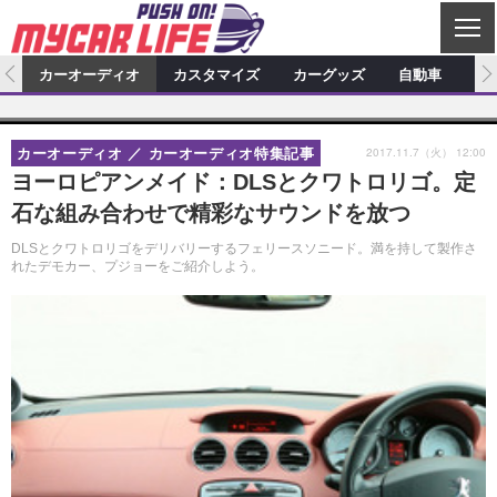
C
L
O
ム
カーオーディオ
カスタマイズ
カーグッズ
自動車
ア
S
カーオーディオ
E
特集記事
新製品情報
カスタマイズ
2017.11.7（火） 12:00
カーオーディオ
カーオーディオ特集記事
プロショップ検索
ショップ訪問記
カスタマイズ特集記事
カスタマイズ新製品情報
カーグッズ
ヨーロピアンメイド：DLSとクワトロリゴ。定
石な組み合わせで精彩なサウンドを放つ
カーオーディオニュース
デモカー製作記
カスタマイズニュース
カーグッズ特集記事
カーグッズ新製品情報
自動車
DLSとクワトロリゴをデリバリーするフェリースソニード。満を持して製作さ
その他
カーグッズニュース
ニュース
試乗記
アクセスランキング
れたデモカー、プジョーをご紹介しよう。
スクープ