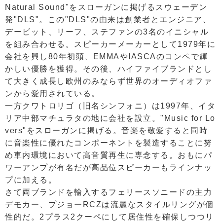
Natural Sound"をスローガンに掲げるスウェーデン
発"DLS"。この"DLS"の由来は創業者とエンジニア、
デービット、リーフ、ステファンの3名のイニシャル
を組み合わせる。スピーカーメーカーとして1979年に
会社を興し80年初頭、EMMAやIASCAのコンペで輝
かしい優勝を獲得。その後、ハイファイブランドとし
て大きく成長し欧州のみならず世界のオーディオファ
ンから愛用されている。
一方クワトロリゴ（旧名シンフォニ）は1997年、イタ
リア中部マチュラタの地に会社を設立。"Music for Lo
vers"をスローガンに掲げる。音楽を敬愛すると同時
に音楽性に優れたコンポーネントを製造することに努
め車内環境において高音質再生に専念する。おもにパ
ワーアンプが有名だが高品位スピーカーもラインナッ
プに加える。
さて両ブランドを輸入するフェリースソニードの主力
デモカー、プジョーRCZは流麗なスタイルリングが個
性的だ。2プラス2クーペにして居住性を確保しつつリ