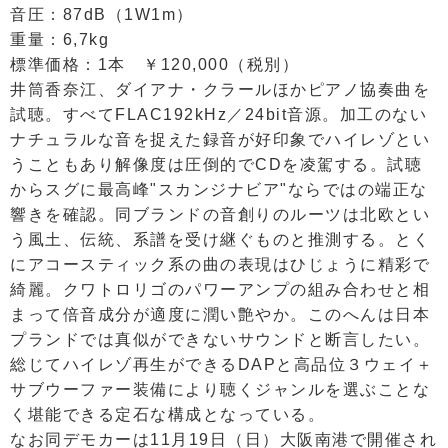
音圧：87dB（1W1m）
重量：6,7kg
標準価格：1本 ￥120,000（税別）
井筒香奈江、ダイアナ・クラールほかピアノ協奏曲を
試聴。すべてFLAC192kHz／24bit音源。加工のない
ナチュラルな音を捉えた録音が好印象でハイレゾとい
うこともあり解像度は圧倒的でCDを凌駕する。試聴
からスグに最高峰"スカンジナビア"ならではの端正な
響きを確認。同ブランドの音創りのルーツは北欧とい
う風土、伝統、系譜を受け継ぐものと推測する。とく
にアコースティック系の曲の表現はひじょうに精彩で
綺麗。クワトロリゴのパワーアンプの組み合わせと相
まって倍音成分が適度に潤い艶やか。このへんは日本
プランドでは真似ができないサウンドと断言したい。
総じてハイレゾ再生ができるDAPと高品位３ウェイ＋
サブウーファー装備により聴くジャンルを選ぶことな
く堪能できる定石な構成となっている。
なお同デモカーは11月19日（日）大阪南港で開催され