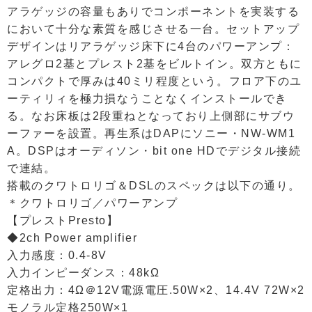
アラゲッジの容量もありでコンポーネントを実装する
において十分な素質を感じさせる一台。セットアップ
デザインはリアラゲッジ床下に4台のパワーアンプ：
アレグロ2基とプレスト2基をビルトイン。双方ともに
コンパクトで厚みは40ミリ程度という。フロア下のユ
ーティリィを極力損なうことなくインストールでき
る。なお床板は2段重ねとなっており上側部にサブウ
ーファーを設置。再生系はDAPにソニー・NW-WM1
A。DSPはオーディソン・bit one HDでデジタル接続
で連結。
搭載のクワトロリゴ＆DSLのスペックは以下の通り。
＊クワトロリゴ／パワーアンプ
【プレストPresto】
◆2ch Power amplifier
入力感度：0.4-8V
入力インピーダンス：48kΩ
定格出力：4Ω＠12V電源電圧.50W×2、14.4V 72W×2
モノラル定格250W×1