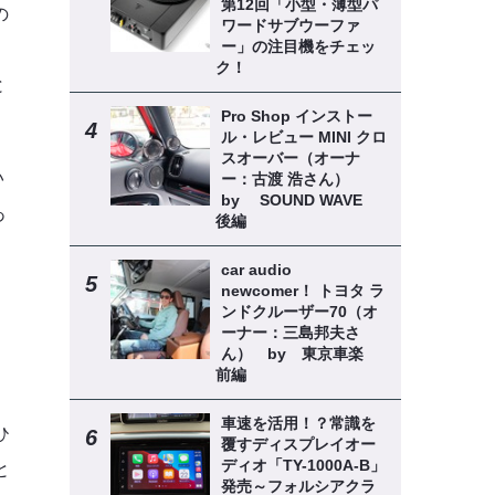
第12回「小型・薄型パ
の
ワードサブウーファ
ー」の注目機をチェッ
。
ク！
と
Pro Shop インストー
ル・レビュー MINI クロ
スオーバー（オーナ
い
ー：古渡 浩さん）
by SOUND WAVE
あ
後編
car audio
newcomer！ トヨタ ラ
ンドクルーザー70（オ
ーナー：三島邦夫さ
ん） by 東京車楽
前編
車速を活用！？常識を
ひ
覆すディスプレイオー
ディオ「TY-1000A-B」
と
発売～フォルシアクラ