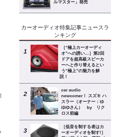
ルマスター」発売
カーオーディオ特集記事ニュースラ
ンキング
ン
［“極上カーオーディ
オ”への誘い…］第2回
ドアを超高級スピーカ
ーへと作り替えるとい
う“極上”の魅力を解
説！
パ
car audio
楽
newcomer！ スズキ ハ
スラー（オーナー：ゆ
ゆゆさん） by リク
ロス前編
［低音を制する者はカ
る
ーオーディオを制す!］