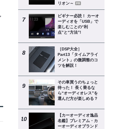
リオン～
PR
ビギナー必読！ カーオ
ア
ーディオを「USB」で
楽しむことの“利
点”と“方法”!
》
［DSP大全］
Part13「タイムアライ
メント」の微調整のコ
ツを解説！
その車買うのちょっと
待った！ 長く乗るな
ら“オーディオレス”を
選んだ方が楽しめる？
【カーオーディオ逸品
名鑑】プレミアム・カ
ーオーディオブランド