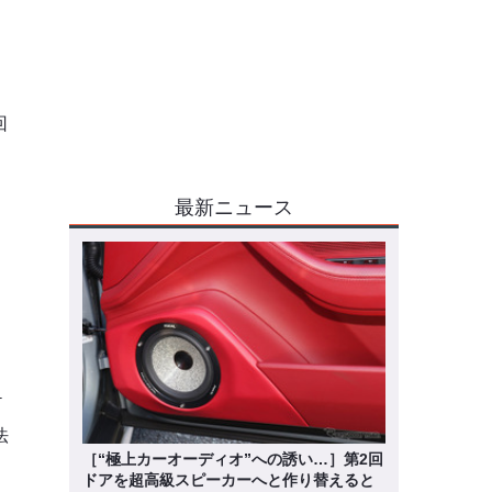
回
最新ニュース
ケ
法
［“極上カーオーディオ”への誘い…］第2回
ドアを超高級スピーカーへと作り替えると