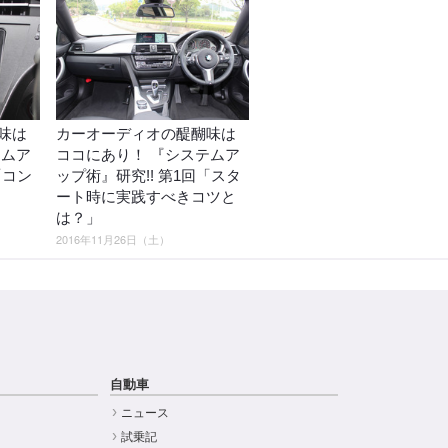
味は
カーオーディオの醍醐味は
テムア
ココにあり！ 『システムア
「コン
ップ術』研究!! 第1回「スタ
ート時に実践すべきコツと
は？」
2016年11月26日（土）
自動車
ニュース
試乗記