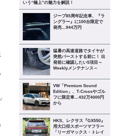
いう“極上”の魅力を解説！
ー
ジープ85周年記念車、『ラ
ングラー』に100台限定で
発売…944万円
と
猛暑の高速道路でタイヤが
ニ
突然バーストする前に！ 出
発前に確認したい5項目～
Weeklyメンテナンス～
ラ
VW「Premium Sound
Edition」、T-Crossやゴル
フに限定車…432万4000円
ド
から
HKS、レクサス『GX550』
ロ
用大口径スポーツマフラー
「リーガマックス・トレイ