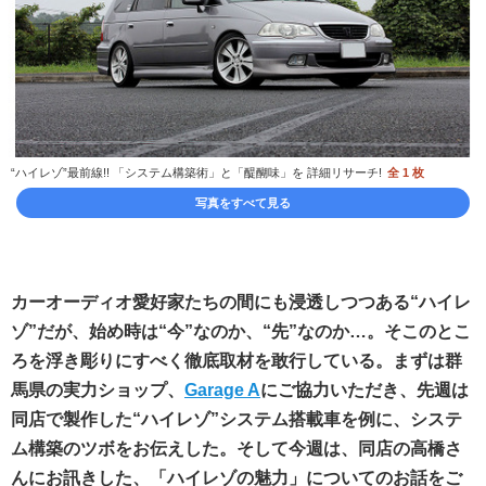
“ハイレゾ”最前線!! 「システム構築術」と「醍醐味」を 詳細リサーチ!
全 1 枚
写真をすべて見る
カーオーディオ愛好家たちの間にも浸透しつつある“ハイレ
ゾ”だが、始め時は“今”なのか、“先”なのか…。そこのとこ
ろを浮き彫りにすべく徹底取材を敢行している。まずは群
馬県の実力ショップ、
Garage A
にご協力いただき、先週は
同店で製作した“ハイレゾ”システム搭載車を例に、システ
ム構築のツボをお伝えした。そして今週は、同店の高橋さ
んにお訊きした、「ハイレゾの魅力」についてのお話をご