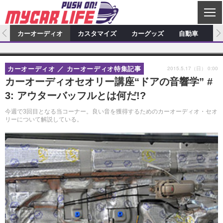
C
L
O
ム
カーオーディオ
カスタマイズ
カーグッズ
自動車
ア
S
カーオーディオ
E
特集記事
新製品情報
カスタマイズ
2015.5.17（日） 0:00
カーオーディオ
カーオーディオ特集記事
プロショップ検索
ショップ訪問記
カスタマイズ特集記事
カスタマイズ新製品情報
カーグッズ
カーオーディオセオリー講座“ドアの音響学” #
3: アウターバッフルとは何だ!?
カーオーディオニュース
デモカー製作記
カスタマイズニュース
カーグッズ特集記事
カーグッズ新製品情報
自動車
今週で3回目となる当コーナー。良い音を獲得するためのカーオーディオ・セオ
その他
カーグッズニュース
ニュース
試乗記
アクセスランキング
リーについて解説している。
スクープ