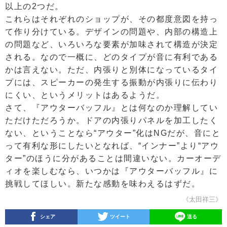
以上の2つだ。
これらはそれぞれのショップが、その都度意図を持っ
て作り分けている。デザインの問題や、内部の構造上
の問題など、いろいろな要素が加味されて構造が決定
される。なので一概に、どのタイプが音に有利である
かは言えない。ただ、内張りと別体になっているタイ
プには、スピーカーの発生する振動が内張りに伝わり
にくい、というメリットはあるようだ。
さて、『アウターバッフル』とは何なのか理解してい
ただけただろうか。ドアの内張りパネルを加工したく
ない、ということなら“アウター”化はNGだが、音にと
って有利な形にしたいとなれば、“インナー”より“アウ
ター”のほうに分があることは間違いない。カーオーデ
ィオを楽しむなら、いつかは『アウターバッフル』に
挑戦してほしい。新たな感動を味わえるはずだ。
《太田祥三》
シェア
ツイート
送る