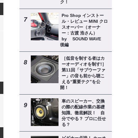
ク！
Pro Shop インストー
ル・レビュー MINI クロ
スオーバー（オーナ
ー：古渡 浩さん）
by SOUND WAVE
後編
［低音を制する者はカ
ーオーディオを制す!］
第11回「サブウーファ
ー」の音も前から聴こ
える“重要テク”を公
開！
車のスピーカー、交換
の際の配線作業の基礎
知識、徹底解説！ 自
分でやる？ プロに任せ
る？