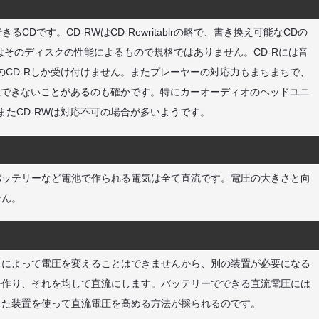
できるCDです。CD-RWはCD-Rewritablrの略で、書き換え可能なCDの
はそのディスクの性能によるもので規格ではありません。CD-Rには音
のCD-Rしか受け付けません。またプレーヤーの対応力もまちまちで、
再生できないことがあるのも確かです。特にカーオーディオのヘッドユニ
またCD-RWは対応不可の場合が多いようです。
乾電池やバッテリーなど電池で作られる電気は全て直流です。電圧の大きさと向
せん。
スによって電圧を変えることはできませんから、別の装置が必要になる
を作り、それを均して直流にします。バッテリーでできる直流電圧には
した装置を使って直流電圧を高める方法が採られるのです。