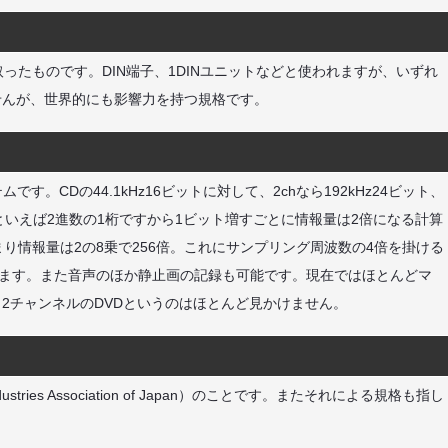
の頭文字を取ったものです。DIN端子、1DINユニットなどと使われますが、いずれ
せんが、世界的にも影響力を持つ規格です。
。CDの44.1kHz16ビットに対して、2chなら192kHz24ビット、
ットといえば2進数の1桁ですから1ビット増すごとに情報量は2倍になる計算
まり情報量は2の8乗で256倍。これにサンプリング周波数の4倍を掛ける
かります。また音声のほか静止画の記録も可能です。現在ではほとんどマ
2チャンネルのDVDというのはほとんど見かけません。
tries Association of Japan）のことです。またそれによる規格も指し