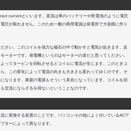
はdirect currentといいます。直流は車のバッテリーや乾電池のように電圧
な電圧が取れません。このため一般の商用電源は発電所で大規模に作り
。
ください。このコイルを強力な磁石の中で動かすと電気が起きます。反
りモーターです。発電機というのはモーターの逆だと思ってください。
によってタービンを回転させるとコイルに電流が生じます。このときコ
から、この変化によって電流の向きも大きさも変わってゆくのです。そ
形になります。家庭の電源もそういう具合になっています。コイルを回
ても交流にならざるを得ないということなのです。
流に変換する装置のことです。パソコンその他によく付いているACア
ダプターによって異なります。