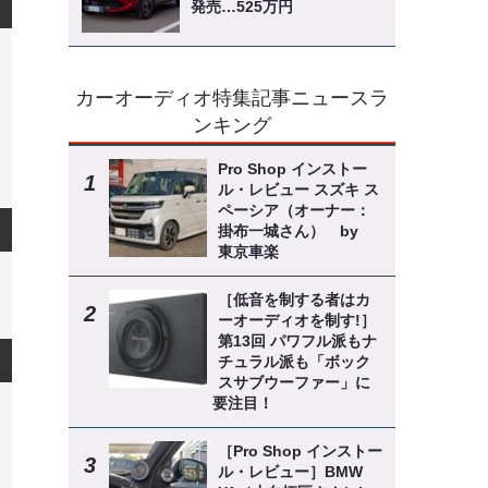
発売…525万円
カーオーディオ特集記事ニュースラ
ンキング
Pro Shop インストー
ル・レビュー スズキ ス
ペーシア（オーナー：
掛布一城さん） by
東京車楽
［低音を制する者はカ
ーオーディオを制す!］
第13回 パワフル派もナ
チュラル派も「ボック
スサブウーファー」に
要注目！
［Pro Shop インストー
ル・レビュー］BMW