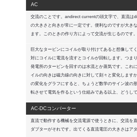
AC
交流のことです。andirect currentの頭文字で、直流
の大きさと向きが常に一定です。便利なのですが大き
ます。このときの作り方によって交流が生じるのです
巨大なタービンにコイルが取り付けてあると想像して
対にコイルに電流を流すとコイルが回転します。つま
発電所のタービンを回すのは水流とか蒸気です。これ
イルの向きは磁力線の向きに対して刻々と変化します
の変化をグラフにすると、ちょうど数学のサイン波の
転させて電気を作るという仕組みである以上、どうし
AC-DCコンバーター
直流で動作する機械を交流電源で使うときに、交流を直
ダプターがそれです。出てくる直流電圧の大きさはア