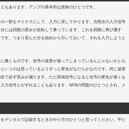
こともあります。アンプの基本的な技術のひとつです。
力の一部をマイナスにして、入力に戻してやります。当然次の入力信号
た分には回路の歪みが反転して乗っています。これを回路に再び通す
みです。つまり歪んだ分を始めから引いておいて、それを入力しようと
号に働くものです。信号の波形が違ってしまっているんじゃないかと心
号というのは思っているよりずっと変化がなだらかなのです。同じ波形
割合で必ず歪みが減ります。ただ高域信号になると信号の変化が速くな
入力信号とがずれることもあります。NFBの問題のひとつとされ、メ
号をデジタルで記録するときのやり方のひとつと思ってください。平た