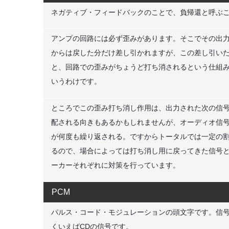
ネガティブ・フィードバックのことで、負帰還と呼ぶ
アンプの回路には必ず歪みがあります。そこでその出
からは戻した分だけ差し引かれますが、この差し引い
と、回路での歪みがちょうど打ち消されるという仕組
いうわけです。
ところでこの歪み打ち消し作用は、出力された次の信
配される向きもあるかもしれませんが、オーディオ信
が何度も繰り返される。ですからトータルでは一定の
るので、場合によっては打ち消し用に戻ってきた信号と
ーカーそれぞれに対策を行っています。
PCM
パルス・コード・モジュレーションの頭文字です。信
くいえばCDの信号です。