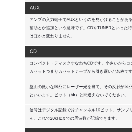
AUX
アンプの入力端子でAUXというのを見かけることがあると
補助とか追加という意味です。CDやTUNERといっ
はほかと変わりません。
CD
コンパクト・ディスクすなわちCDです。小さいからコ
カセットつまりカセットテープから引き継いだ名称です
盤面の微小な凹凸にレーザー光を当て、その反射が凹凸
といいます。ビット（bit）と間違えないでください。コッ
信号はデジタル記録で片チャンネル16ビット。サンプリ
ん。これで20kHzまでの周波数が記録できます。