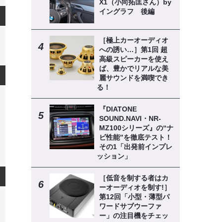
X1（小向拓匡さん）by
イングラフ 後編
［極上カーオーディオ
への誘い…］第1回 超
高級スピーカーを使え
ば、豊かでリアルな美
麗サウンドを満喫でき
る！
『DIATONE
SOUND.NAVI・NR-
MZ100シリーズ』の“ナ
ビ性能”を徹底テスト！
その1「出発前インプレ
ッション」
［低音を制する者はカ
ーオーディオを制す!］
第12回「小型・薄型パ
ワードサブウーファ
ー」の注目機をチェッ