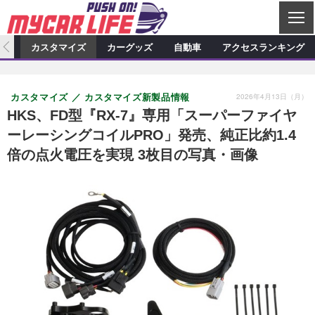
C
L
O
ィオ
カスタマイズ
カーグッズ
自動車
アクセスランキング
S
カーオーディオ
E
特集記事
新製品情報
カスタマイズ
2026年4月13日（月）
カスタマイズ
カスタマイズ新製品情報
プロショップ検索
ショップ訪問記
カスタマイズ特集記事
カスタマイズ新製品情報
カーグッズ
HKS、FD型『RX-7』専用「スーパーファイヤ
ーレーシングコイルPRO」発売、純正比約1.4
カーオーディオニュース
デモカー製作記
カスタマイズニュース
カーグッズ特集記事
カーグッズ新製品情報
自動車
倍の点火電圧を実現 3枚目の写真・画像
その他
カーグッズニュース
ニュース
試乗記
アクセスランキング
スクープ