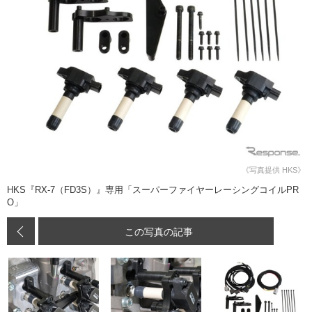
《写真提供 HKS》
HKS『RX-7（FD3S）』専用「スーパーファイヤーレーシングコイルPR
O」
この写真の記事