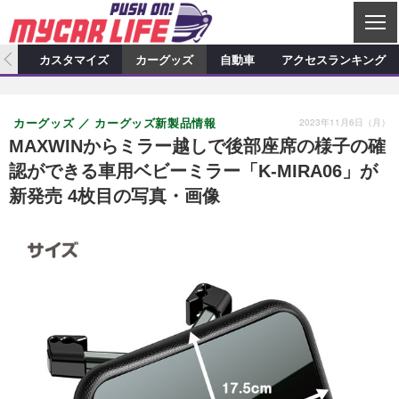
C
L
O
ィオ
カスタマイズ
カーグッズ
自動車
アクセスランキング
S
カーオーディオ
E
特集記事
新製品情報
カスタマイズ
2023年11月6日（月）
カーグッズ
カーグッズ新製品情報
プロショップ検索
ショップ訪問記
カスタマイズ特集記事
カスタマイズ新製品情報
カーグッズ
MAXWINからミラー越しで後部座席の様子の確
認ができる車用ベビーミラー「K-MIRA06」が
カーオーディオニュース
デモカー製作記
カスタマイズニュース
カーグッズ特集記事
カーグッズ新製品情報
自動車
新発売 4枚目の写真・画像
その他
カーグッズニュース
ニュース
試乗記
アクセスランキング
スクープ