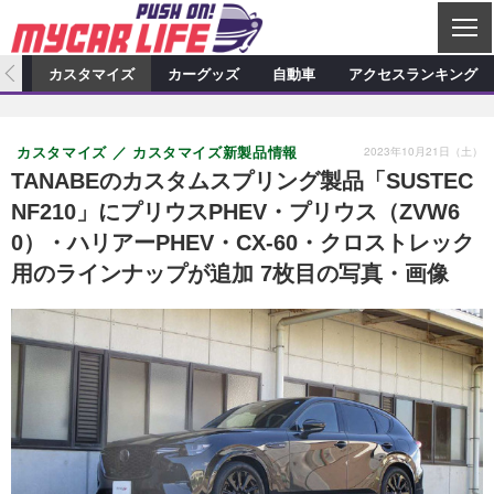
C
L
O
ィオ
カスタマイズ
カーグッズ
自動車
アクセスランキング
S
カーオーディオ
E
特集記事
新製品情報
カスタマイズ
2023年10月21日（土）
カスタマイズ
カスタマイズ新製品情報
プロショップ検索
ショップ訪問記
カスタマイズ特集記事
カスタマイズ新製品情報
カーグッズ
TANABEのカスタムスプリング製品「SUSTEC
NF210」にプリウスPHEV・プリウス（ZVW6
カーオーディオニュース
デモカー製作記
カスタマイズニュース
カーグッズ特集記事
カーグッズ新製品情報
自動車
0）・ハリアーPHEV・CX-60・クロストレック
その他
カーグッズニュース
ニュース
試乗記
アクセスランキング
用のラインナップが追加 7枚目の写真・画像
スクープ