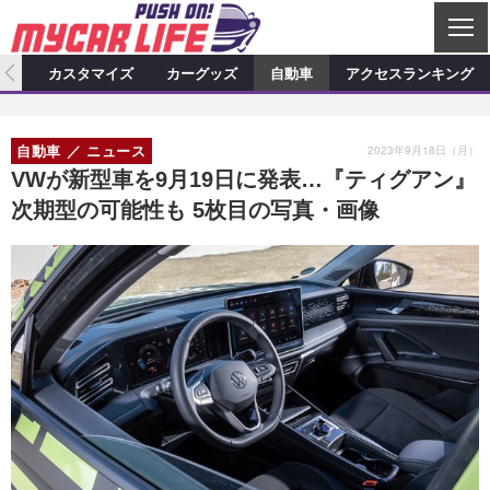
C
L
O
ィオ
カスタマイズ
カーグッズ
自動車
アクセスランキング
S
カーオーディオ
E
特集記事
新製品情報
カスタマイズ
2023年9月18日（月）
自動車
ニュース
プロショップ検索
ショップ訪問記
カスタマイズ特集記事
カスタマイズ新製品情報
カーグッズ
VWが新型車を9月19日に発表…『ティグアン』
次期型の可能性も 5枚目の写真・画像
カーオーディオニュース
デモカー製作記
カスタマイズニュース
カーグッズ特集記事
カーグッズ新製品情報
自動車
その他
カーグッズニュース
ニュース
試乗記
アクセスランキング
スクープ