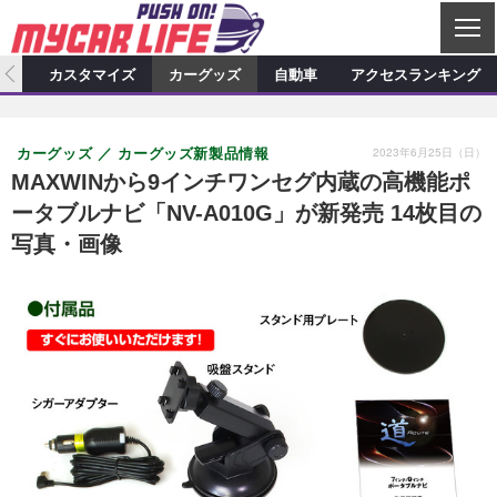
C
L
O
ィオ
カスタマイズ
カーグッズ
自動車
アクセスランキング
S
カーオーディオ
E
特集記事
新製品情報
カスタマイズ
2023年6月25日（日）
カーグッズ
カーグッズ新製品情報
プロショップ検索
ショップ訪問記
カスタマイズ特集記事
カスタマイズ新製品情報
カーグッズ
MAXWINから9インチワンセグ内蔵の高機能ポ
ータブルナビ「NV-A010G」が新発売 14枚目の
カーオーディオニュース
デモカー製作記
カスタマイズニュース
カーグッズ特集記事
カーグッズ新製品情報
自動車
写真・画像
その他
カーグッズニュース
ニュース
試乗記
アクセスランキング
スクープ