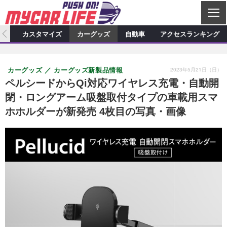
C
L
O
ィオ
カスタマイズ
カーグッズ
自動車
アクセスランキング
S
カーオーディオ
E
特集記事
新製品情報
カスタマイズ
2023年5月21日（日）
カーグッズ
カーグッズ新製品情報
プロショップ検索
ショップ訪問記
カスタマイズ特集記事
カスタマイズ新製品情報
カーグッズ
ペルシードからQi対応ワイヤレス充電・自動開
閉・ロングアーム吸盤取付タイプの車載用スマ
カーオーディオニュース
デモカー製作記
カスタマイズニュース
カーグッズ特集記事
カーグッズ新製品情報
自動車
ホホルダーが新発売 4枚目の写真・画像
その他
カーグッズニュース
ニュース
試乗記
アクセスランキング
スクープ