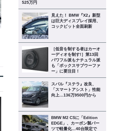
525万円
見えた！ BMW『X2』新型
は巨大ディスプレイ採用、
コックピット全面刷新
［低音を制する者はカーオ
ーディオを制す!］第13回
パワフル派もナチュラル派
も「ボックスサブウーファ
ー」に要注目！
スバル『ステラ』改良、
「スマートアシスト」性能
向上…136万9500円から
BMW M2 CSに「Edition
EDGE」、カーボン製パー
ツで軽量化…40台限定で