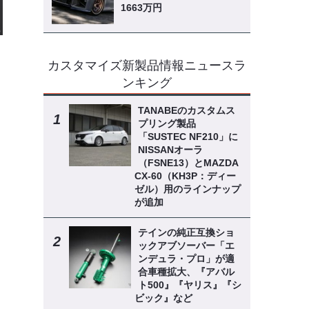
1663万円
ー
カスタマイズ新製品情報ニュースラ
ンキング
TANABEのカスタムス
プリング製品
「SUSTEC NF210」に
NISSANオーラ
（FSNE13）とMAZDA
CX-60（KH3P：ディー
ゼル）用のラインナップ
が追加
テインの純正互換ショ
ックアブソーバー「エ
ンデュラ・プロ」が適
合車種拡大、『アバル
ト500』『ヤリス』『シ
ビック』など