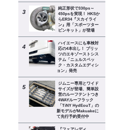
純正形状で330ps～
450psを実現！ HKSか
らER34『スカイライ
ン』用「スポーツター
ビンキット」が登場
ハイエースにも車検対
応の4本出し！ ブリッ
ツのエキゾーストシス
テム「ニュルスペッ
ク・カスタムエディシ
ョン」発売
ジムニー専用とワイド
サイズが登場、簡単設
営のルーフテントつき
4WAYルーフラック
「TiNY HydEouT」の
新モデルがMakuakeに
て先行予約受付中
『フェアレディ