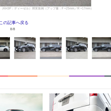
CX-60（KH3P：ディーゼル）用実装例（アップ量：F +25mm／R +17mm）
この記事へ戻る
8/8