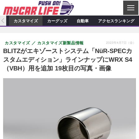
C
L
O
ィオ
カスタマイズ
カーグッズ
自動車
アクセスランキング
S
カーオーディオ
E
特集記事
新製品情報
カスタマイズ
2023年4月7日（金）
カスタマイズ
カスタマイズ新製品情報
プロショップ検索
ショップ訪問記
カスタマイズ特集記事
カスタマイズ新製品情報
カーグッズ
BLITZがエキゾーストシステム「NüR-SPECカ
スタムエディション」ラインナップにWRX S4
カーオーディオニュース
デモカー製作記
カスタマイズニュース
カーグッズ特集記事
カーグッズ新製品情報
自動車
（VBH）用を追加 19枚目の写真・画像
その他
カーグッズニュース
ニュース
試乗記
アクセスランキング
スクープ