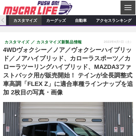
C
L
O
ィオ
カスタマイズ
カーグッズ
自動車
アクセスランキング
S
カーオーディオ
E
特集記事
新製品情報
カスタマイズ
2023年4月1日（土）
カスタマイズ
カスタマイズ新製品情報
プロショップ検索
ショップ訪問記
カスタマイズ特集記事
カスタマイズ新製品情報
カーグッズ
4WDヴォクシー／ノア／ヴォクシーハイブリッ
ド／ノアハイブリッド、カローラスポーツ／カ
カーオーディオニュース
デモカー製作記
カスタマイズニュース
カーグッズ特集記事
カーグッズ新製品情報
自動車
ローラツーリングハイブリッド、MAZDA3ファ
その他
カーグッズニュース
ニュース
試乗記
アクセスランキング
ストバック用が販売開始！ テインが全長調整式
車高調「FLEX Z」に適合車種ラインナップを追
スクープ
加 2枚目の写真・画像