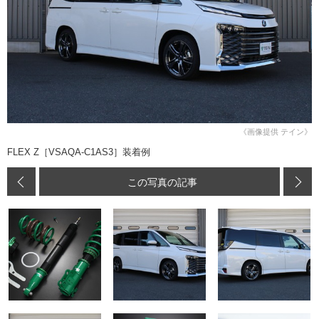
《画像提供 テイン》
FLEX Z［VSAQA-C1AS3］装着例
この写真の記事