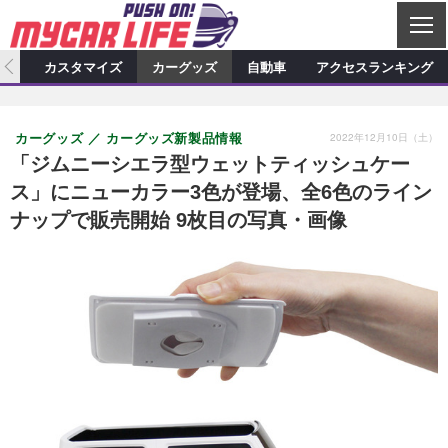
C
L
O
ィオ
カスタマイズ
カーグッズ
自動車
アクセスランキング
S
カーオーディオ
E
特集記事
新製品情報
カスタマイズ
2022年12月10日（土）
カーグッズ
カーグッズ新製品情報
プロショップ検索
ショップ訪問記
カスタマイズ特集記事
カスタマイズ新製品情報
カーグッズ
「ジムニーシエラ型ウェットティッシュケー
ス」にニューカラー3色が登場、全6色のライン
カーオーディオニュース
デモカー製作記
カスタマイズニュース
カーグッズ特集記事
カーグッズ新製品情報
自動車
ナップで販売開始 9枚目の写真・画像
その他
カーグッズニュース
ニュース
試乗記
アクセスランキング
スクープ