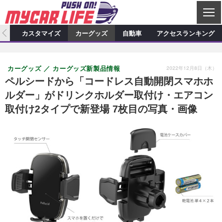
C
L
O
ィオ
カスタマイズ
カーグッズ
自動車
アクセスランキング
S
カーオーディオ
E
特集記事
新製品情報
カスタマイズ
2022年12月8日（木）
カーグッズ
カーグッズ新製品情報
プロショップ検索
ショップ訪問記
カスタマイズ特集記事
カスタマイズ新製品情報
カーグッズ
ペルシードから「コードレス自動開閉スマホホ
ルダー」がドリンクホルダー取付け・エアコン
カーオーディオニュース
デモカー製作記
カスタマイズニュース
カーグッズ特集記事
カーグッズ新製品情報
自動車
取付け2タイプで新登場 7枚目の写真・画像
その他
カーグッズニュース
ニュース
試乗記
アクセスランキング
スクープ