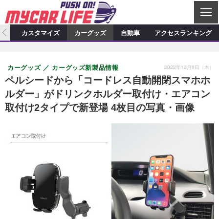
C
L
O
ィオ
カスタマイズ
カーグッズ
自動車
アクセスランキング
S
カーオーディオ
E
特集記事
新製品情報
カスタマイズ
2022年12月8日（木）
カーグッズ
カーグッズ新製品情報
プロショップ検索
ショップ訪問記
カスタマイズ特集記事
カスタマイズ新製品情報
カーグッズ
ペルシードから「コードレス自動開閉スマホホ
ルダー」がドリンクホルダー取付け・エアコン
カーオーディオニュース
デモカー製作記
カスタマイズニュース
カーグッズ特集記事
カーグッズ新製品情報
自動車
取付け2タイプで新登場 4枚目の写真・画像
その他
カーグッズニュース
ニュース
試乗記
アクセスランキング
スクープ