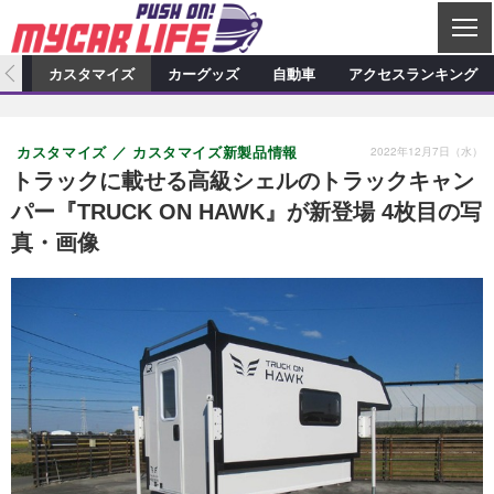
C
L
O
ィオ
カスタマイズ
カーグッズ
自動車
アクセスランキング
S
カーオーディオ
E
特集記事
新製品情報
カスタマイズ
2022年12月7日（水）
カスタマイズ
カスタマイズ新製品情報
プロショップ検索
ショップ訪問記
カスタマイズ特集記事
カスタマイズ新製品情報
カーグッズ
トラックに載せる高級シェルのトラックキャン
パー『TRUCK ON HAWK』が新登場 4枚目の写
カーオーディオニュース
デモカー製作記
カスタマイズニュース
カーグッズ特集記事
カーグッズ新製品情報
自動車
真・画像
その他
カーグッズニュース
ニュース
試乗記
アクセスランキング
スクープ