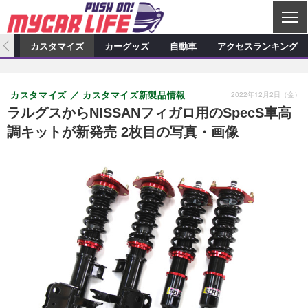
C
L
O
ィオ
カスタマイズ
カーグッズ
自動車
アクセスランキング
S
カーオーディオ
E
特集記事
新製品情報
カスタマイズ
2022年12月2日（金）
カスタマイズ
カスタマイズ新製品情報
プロショップ検索
ショップ訪問記
カスタマイズ特集記事
カスタマイズ新製品情報
カーグッズ
ラルグスからNISSANフィガロ用のSpecS車高
調キットが新発売 2枚目の写真・画像
カーオーディオニュース
デモカー製作記
カスタマイズニュース
カーグッズ特集記事
カーグッズ新製品情報
自動車
その他
カーグッズニュース
ニュース
試乗記
アクセスランキング
スクープ