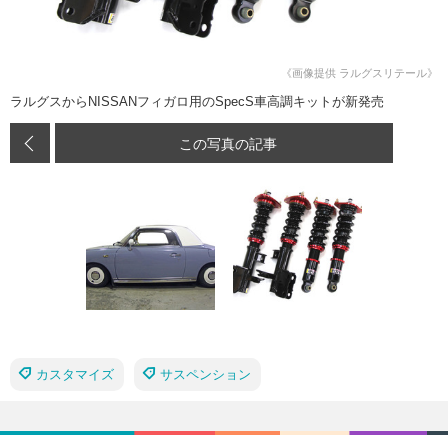
《画像提供 ラルグスリテール》
ラルグスからNISSANフィガロ用のSpecS車高調キットが新発売
この写真の記事
カスタマイズ
サスペンション