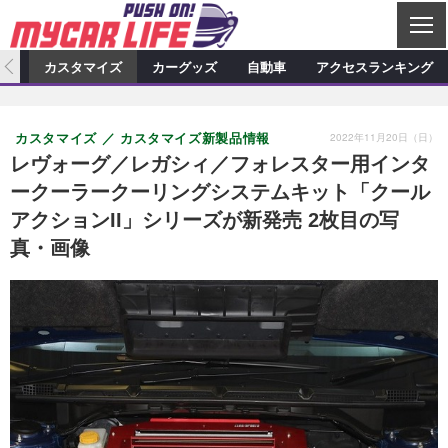
C
L
O
ィオ
カスタマイズ
カーグッズ
自動車
アクセスランキング
S
カーオーディオ
E
特集記事
新製品情報
カスタマイズ
2022年11月20日（日）
カスタマイズ
カスタマイズ新製品情報
プロショップ検索
ショップ訪問記
カスタマイズ特集記事
カスタマイズ新製品情報
カーグッズ
レヴォーグ／レガシィ／フォレスター用インタ
ークーラークーリングシステムキット「クール
カーオーディオニュース
デモカー製作記
カスタマイズニュース
カーグッズ特集記事
カーグッズ新製品情報
自動車
アクションII」シリーズが新発売 2枚目の写
その他
カーグッズニュース
ニュース
試乗記
アクセスランキング
真・画像
スクープ