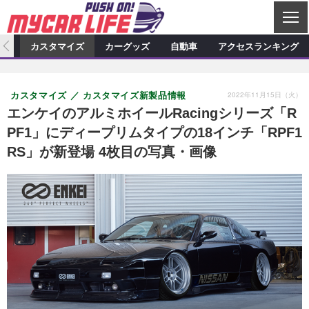
C
L
O
ィオ
カスタマイズ
カーグッズ
自動車
アクセスランキング
S
カーオーディオ
E
特集記事
新製品情報
カスタマイズ
2022年11月15日（火）
カスタマイズ
カスタマイズ新製品情報
プロショップ検索
ショップ訪問記
カスタマイズ特集記事
カスタマイズ新製品情報
カーグッズ
エンケイのアルミホイールRacingシリーズ「R
PF1」にディープリムタイプの18インチ「RPF1
カーオーディオニュース
デモカー製作記
カスタマイズニュース
カーグッズ特集記事
カーグッズ新製品情報
自動車
RS」が新登場 4枚目の写真・画像
その他
カーグッズニュース
ニュース
試乗記
アクセスランキング
スクープ