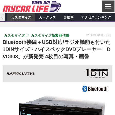
C
L
O
ィオ
カスタマイズ
カーグッズ
自動車
アクセスランキング
S
カーオーディオ
E
特集記事
新製品情報
カスタマイズ
2022年9月29日（木）
カスタマイズ
カスタマイズ新製品情報
プロショップ検索
ショップ訪問記
カスタマイズ特集記事
カスタマイズ新製品情報
カーグッズ
Bluetooth接続＋USB対応/ラジオ機能も付いた
1DINサイズ・ハイスペックDVDプレーヤー「D
カーオーディオニュース
デモカー製作記
カスタマイズニュース
カーグッズ特集記事
カーグッズ新製品情報
自動車
VD308」が新発売 4枚目の写真・画像
その他
カーグッズニュース
ニュース
試乗記
アクセスランキング
スクープ