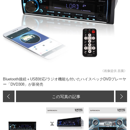
《画像提供 昌騰》
Bluetooth接続＋USB対応/ラジオ機能も付いたハイスペックDVDプレーヤ
ー「DVD308」が新発売
この写真の記事