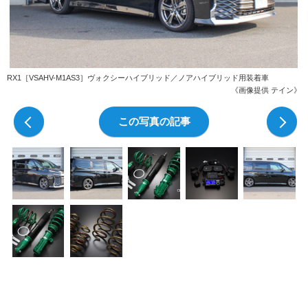
RX1［VSAHV-M1AS3］ヴォクシーハイブリッド／ノアハイブリッド用装着車
《画像提供 テイン》
前の写真
この写真の記事