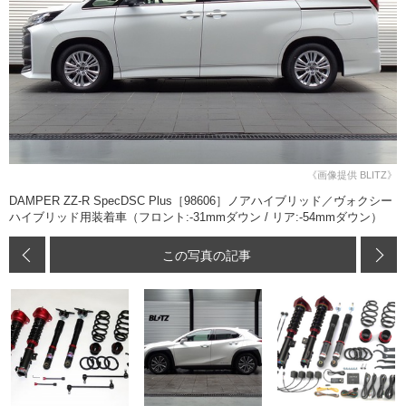
《画像提供 BLITZ》
DAMPER ZZ-R SpecDSC Plus［98606］ノアハイブリッド／ヴォクシー
ハイブリッド用装着車（フロント:-31mmダウン / リア:-54mmダウン）
この写真の記事