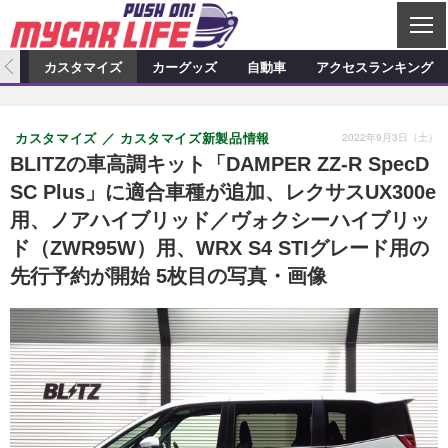
C
L
O
ィオ
カスタマイズ
カーグッズ
自動車
アクセスランキング
S
カーオーディオ
E
特集記事
新製品情報
カスタマイズ
2022年9月3日（土）
カスタマイズ
カスタマイズ新製品情報
プロショップ検索
ショップ訪問記
カスタマイズ特集記事
カスタマイズ新製品情報
カーグッズ
BLITZの車高調キット「DAMPER ZZ-R SpecD
SC Plus」に適合車種が追加、レクサスUX300e
カーオーディオニュース
デモカー製作記
カスタマイズニュース
カーグッズ特集記事
カーグッズ新製品情報
自動車
用、ノアハイブリッド／ヴォクシーハイブリッ
その他
カーグッズニュース
ニュース
試乗記
アクセスランキング
ド（ZWR95W）用、WRX S4 STIグレード用の
先行予約が開始 5枚目の写真・画像
スクープ