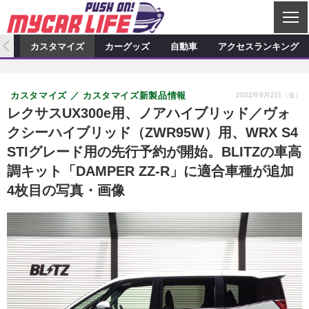
C
L
O
ィオ
カスタマイズ
カーグッズ
自動車
アクセスランキング
S
カーオーディオ
E
特集記事
新製品情報
カスタマイズ
2022年9月2日（金）
カスタマイズ
カスタマイズ新製品情報
プロショップ検索
ショップ訪問記
カスタマイズ特集記事
カスタマイズ新製品情報
カーグッズ
レクサスUX300e用、ノアハイブリッド／ヴォ
クシーハイブリッド（ZWR95W）用、WRX S4
カーオーディオニュース
デモカー製作記
カスタマイズニュース
カーグッズ特集記事
カーグッズ新製品情報
自動車
STIグレード用の先行予約が開始。BLITZの車高
その他
カーグッズニュース
ニュース
試乗記
アクセスランキング
調キット「DAMPER ZZ-R」に適合車種が追加
4枚目の写真・画像
スクープ