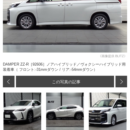
《画像提供 BLITZ》
DAMPER ZZ-R［92606］ノアハイブリッド／ヴォクシーハイブリッド用
装着車（ フロント:-31mmダウン / リア:-54mmダウン）
この写真の記事