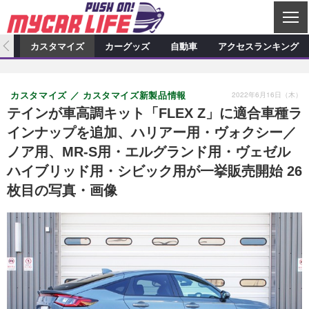
C
L
O
ィオ
カスタマイズ
カーグッズ
自動車
アクセスランキング
S
カーオーディオ
E
特集記事
新製品情報
カスタマイズ
2022年6月16日（木）
カスタマイズ
カスタマイズ新製品情報
プロショップ検索
ショップ訪問記
カスタマイズ特集記事
カスタマイズ新製品情報
カーグッズ
テインが車高調キット「FLEX Z」に適合車種ラ
インナップを追加、ハリアー用・ヴォクシー／
カーオーディオニュース
デモカー製作記
カスタマイズニュース
カーグッズ特集記事
カーグッズ新製品情報
自動車
ノア用、MR-S用・エルグランド用・ヴェゼル
その他
カーグッズニュース
ニュース
試乗記
アクセスランキング
ハイブリッド用・シビック用が一挙販売開始 26
枚目の写真・画像
スクープ