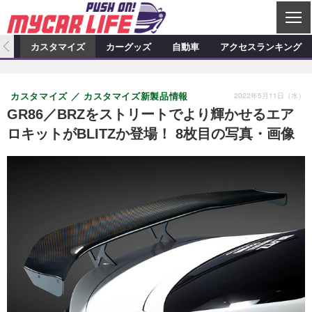
C
L
O
ィオ
カスタマイズ
カーグッズ
自動車
アクセスランキング
S
カーオーディオ
E
特集記事
新製品情報
カスタマイズ
2022年5月11日（水）
カスタマイズ
カスタマイズ新製品情報
プロショップ検索
ショップ訪問記
カスタマイズ特集記事
カスタマイズ新製品情報
カーグッズ
GR86／BRZをストリートでより輝かせるエア
ロキットがBLITZか登場！ 8枚目の写真・画像
カーオーディオニュース
デモカー製作記
カスタマイズニュース
カーグッズ特集記事
カーグッズ新製品情報
自動車
その他
カーグッズニュース
ニュース
試乗記
アクセスランキング
スクープ