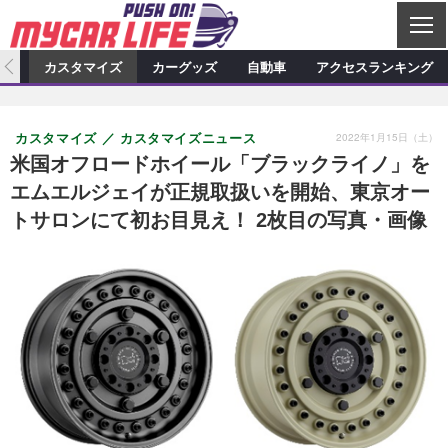
C
L
O
ィオ
カスタマイズ
カーグッズ
自動車
アクセスランキング
S
カーオーディオ
E
特集記事
新製品情報
カスタマイズ
2022年1月15日（土）
カスタマイズ
カスタマイズニュース
プロショップ検索
ショップ訪問記
カスタマイズ特集記事
カスタマイズ新製品情報
カーグッズ
米国オフロードホイール「ブラックライノ」を
エムエルジェイが正規取扱いを開始、東京オー
カーオーディオニュース
デモカー製作記
カスタマイズニュース
カーグッズ特集記事
カーグッズ新製品情報
自動車
トサロンにて初お目見え！ 2枚目の写真・画像
その他
カーグッズニュース
ニュース
試乗記
アクセスランキング
スクープ