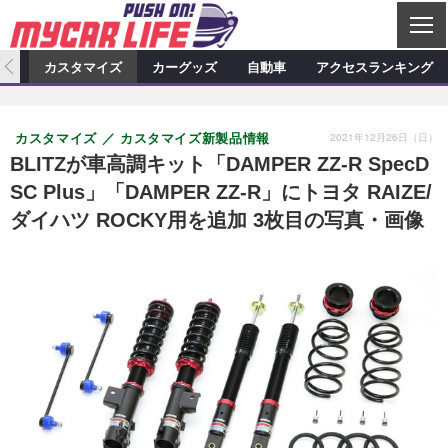
C
L
O
ィオ
カスタマイズ
カーグッズ
自動車
アクセスランキング
S
カーオーディオ
E
特集記事
新製品情報
カスタマイズ
2021年12月26日（日）
カスタマイズ
カスタマイズ新製品情報
プロショップ検索
ショップ訪問記
カスタマイズ特集記事
カスタマイズ新製品情報
カーグッズ
BLITZが車高調キット「DAMPER ZZ-R SpecD
SC Plus」「DAMPER ZZ-R」にトヨタ RAIZE/
カーオーディオニュース
デモカー製作記
カスタマイズニュース
カーグッズ特集記事
カーグッズ新製品情報
自動車
ダイハツ ROCKY用を追加 3枚目の写真・画像
その他
カーグッズニュース
ニュース
試乗記
アクセスランキング
スクープ