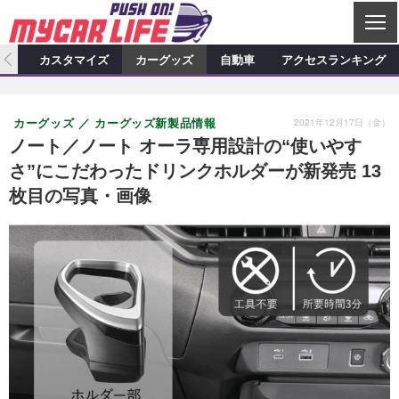
C
L
O
ィオ
カスタマイズ
カーグッズ
自動車
アクセスランキング
S
カーオーディオ
E
特集記事
新製品情報
カスタマイズ
2021年12月17日（金）
カーグッズ
カーグッズ新製品情報
プロショップ検索
ショップ訪問記
カスタマイズ特集記事
カスタマイズ新製品情報
カーグッズ
ノート／ノート オーラ専用設計の“使いやす
さ”にこだわったドリンクホルダーが新発売 13
カーオーディオニュース
デモカー製作記
カスタマイズニュース
カーグッズ特集記事
カーグッズ新製品情報
自動車
枚目の写真・画像
その他
カーグッズニュース
ニュース
試乗記
アクセスランキング
スクープ