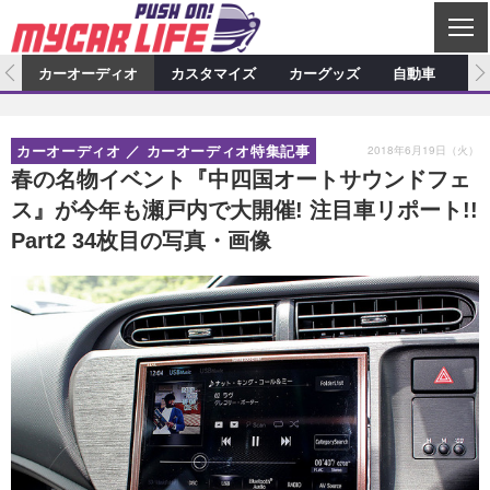
C
L
O
ム
カーオーディオ
カスタマイズ
カーグッズ
自動車
ア
S
カーオーディオ
E
特集記事
新製品情報
カスタマイズ
2018年6月19日（火）
カーオーディオ
カーオーディオ特集記事
プロショップ検索
ショップ訪問記
カスタマイズ特集記事
カスタマイズ新製品情報
カーグッズ
春の名物イベント『中四国オートサウンドフェ
ス』が今年も瀬戸内で大開催! 注目車リポート!!
カーオーディオニュース
デモカー製作記
カスタマイズニュース
カーグッズ特集記事
カーグッズ新製品情報
自動車
Part2 34枚目の写真・画像
その他
カーグッズニュース
ニュース
試乗記
アクセスランキング
スクープ