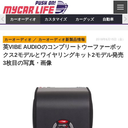
C
L
O
ム
カーオーディオ
カスタマイズ
カーグッズ
自動車
ア
S
カーオーディオ
E
特集記事
新製品情報
カスタマイズ
2018年6月15日（金）
カーオーディオ
カーオーディオ新製品情報
プロショップ検索
ショップ訪問記
カスタマイズ特集記事
カスタマイズ新製品情報
カーグッズ
英VIBE AUDIOのコンプリートウーファーボッ
クス2モデルとワイヤリングキット2モデル発売
カーオーディオニュース
デモカー製作記
カスタマイズニュース
カーグッズ特集記事
カーグッズ新製品情報
自動車
3枚目の写真・画像
その他
カーグッズニュース
ニュース
試乗記
アクセスランキング
スクープ