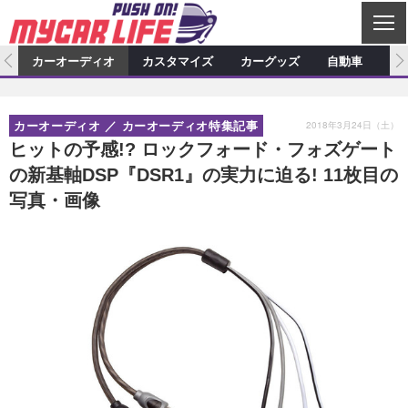
C
L
O
ム
カーオーディオ
カスタマイズ
カーグッズ
自動車
ア
S
カーオーディオ
E
特集記事
新製品情報
カスタマイズ
2018年3月24日（土）
カーオーディオ
カーオーディオ特集記事
プロショップ検索
ショップ訪問記
カスタマイズ特集記事
カスタマイズ新製品情報
カーグッズ
ヒットの予感!? ロックフォード・フォズゲート
の新基軸DSP『DSR1』の実力に迫る! 11枚目の
カーオーディオニュース
デモカー製作記
カスタマイズニュース
カーグッズ特集記事
カーグッズ新製品情報
自動車
写真・画像
その他
カーグッズニュース
ニュース
試乗記
アクセスランキング
スクープ