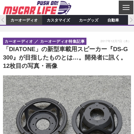
C
L
O
ム
カーオーディオ
カスタマイズ
カーグッズ
自動車
ア
S
カーオーディオ
E
特集記事
新製品情報
カスタマイズ
2017年12月7日（木）
カーオーディオ
カーオーディオ特集記事
プロショップ検索
ショップ訪問記
カスタマイズ特集記事
カスタマイズ新製品情報
カーグッズ
「DIATONE」の新型車載用スピーカー『DS-G
300』が目指したものとは…。開発者に訊く。
カーオーディオニュース
デモカー製作記
カスタマイズニュース
カーグッズ特集記事
カーグッズ新製品情報
自動車
12枚目の写真・画像
その他
カーグッズニュース
ニュース
試乗記
アクセスランキング
スクープ