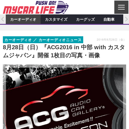
C
L
O
ム
カーオーディオ
カスタマイズ
カーグッズ
自動車
ア
S
カーオーディオ
E
特集記事
新製品情報
カスタマイズ
2016年8月26日（金）
カーオーディオ
カーオーディオニュース
プロショップ検索
ショップ訪問記
カスタマイズ特集記事
カスタマイズ新製品情報
カーグッズ
8月28日（日）『ACG2016 in 中部 with カスタ
ムジャパン』開催 1枚目の写真・画像
カーオーディオニュース
デモカー製作記
カスタマイズニュース
カーグッズ特集記事
カーグッズ新製品情報
自動車
その他
カーグッズニュース
ニュース
試乗記
アクセスランキング
スクープ