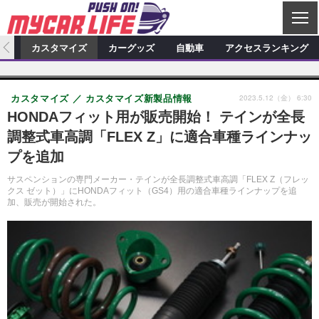
C
L
O
ィオ
カスタマイズ
カーグッズ
自動車
アクセスランキング
S
カーオーディオ
E
特集記事
新製品情報
カスタマイズ
2023.5.12（金） 6:30
カスタマイズ
カスタマイズ新製品情報
プロショップ検索
ショップ訪問記
カスタマイズ特集記事
カスタマイズ新製品情報
カーグッズ
HONDAフィット用が販売開始！ テインが全長
調整式車高調「FLEX Z」に適合車種ラインナッ
カーオーディオニュース
デモカー製作記
カスタマイズニュース
カーグッズ特集記事
カーグッズ新製品情報
自動車
プを追加
その他
カーグッズニュース
ニュース
試乗記
アクセスランキング
サスペンションの専門メーカー・テインが全長調整式車高調「FLEX Z（フレッ
クス ゼット）」にHONDAフィット（GS4）用の適合車種ラインナップを追
スクープ
加、販売が開始された。