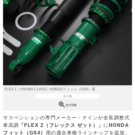
FLEX Z［VSHM0-C1AS3］HONDAフィット（GS4）用
全 4 枚
拡大写真
サスペンションの専門メーカー・テインが全長調整式
車高調
「FLEX Z（フレックス ゼット）」
に
HONDA
フィット（GS4）
用の適合車種ラインナップを追加、