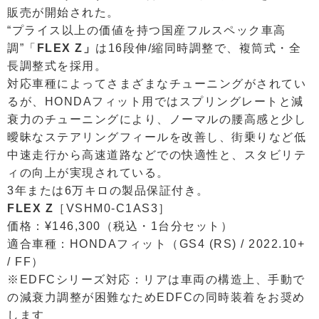
販売が開始された。
“プライス以上の価値を持つ国産フルスペック車高
調”「
FLEX Z」
は16段伸/縮同時調整で、複筒式・全
長調整式を採用。
対応車種によってさまざまなチューニングがされてい
るが、HONDAフィット用ではスプリングレートと減
衰力のチューニングにより、ノーマルの腰高感と少し
曖昧なステアリングフィールを改善し、街乗りなど低
中速走行から高速道路などでの快適性と、スタビリテ
ィの向上が実現されている。
3年または6万キロの製品保証付き。
FLEX Z
［VSHM0-C1AS3］
価格：¥146,300（税込・1台分セット）
適合車種：HONDAフィット（GS4 (RS) / 2022.10+
/ FF）
※EDFCシリーズ対応：リアは車両の構造上、手動で
の減衰力調整が困難なためEDFCの同時装着をお奨め
します