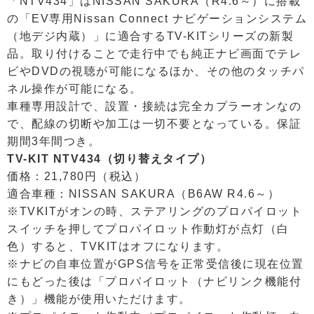
「NTV434」はNISSAN SAKURA（R4.6～）に搭載
の「EV専用Nissan Connect ナビゲーションシステム
（地デジ内蔵）」に適合するTV-KITシリーズの新製
品。取り付けることで走行中でも純正ナビ画面でテレ
ビやDVDの視聴が可能になるほか、その他のタッチパ
ネル操作が可能になる。
車種専用設計で、設置・接続は完全カプラーオンなの
で、配線の切断や加工は一切不要となっている。保証
期間3年間つき。
TV-KIT NTV434（切り替えタイプ）
価格：21,780円（税込）
適合車種：NISSAN SAKURA（B6AW R4.6～）
※TVKITがオンの時、ステアリングのプロパイロット
スイッチを押してプロパイロット作動灯が点灯（白
色）すると、TVKITはオフになります。
※ナビの自車位置がGPS信号を正常受信後に現在位置
にもどった後は「プロパイロット（ナビリンク機能付
き）」機能が使用いただけます。