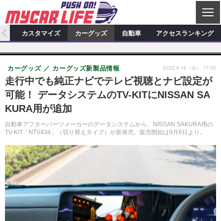
C
L
O
ィオ
カスタマイズ
カーグッズ
自動車
アクセスランキング
S
カーオーディオ
E
特集記事
新製品情報
カスタマイズ
2022.9.16（金） 17:00
カーグッズ
カーグッズ新製品情報
プロショップ検索
ショップ訪問記
カスタマイズ特集記事
カスタマイズ新製品情報
カーグッズ
走行中でも純正ナビでテレビ視聴とナビ設定が
可能！ データシステムのTV-KITにNISSAN SA
カーオーディオニュース
デモカー製作記
カスタマイズニュース
カーグッズ特集記事
カーグッズ新製品情報
自動車
KURA用が追加
その他
カーグッズニュース
ニュース
試乗記
アクセスランキング
自動車アフターパーツメーカーのデータシステムから、NISSAN SAKURA用の
TV-KIT「NTV434」（切り替えタイプ）が新発売。販売開始は9月6日より。
スクープ