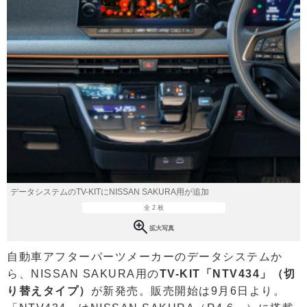
データシステムのTV-KITにNISSAN SAKURA用が追加
全 2 枚
拡大写真
自動車アフターパーツメーカーのデータシステムか
ら、NISSAN SAKURA用の
TV-KIT「NTV434」（切
り替えタイプ）
が新発売。販売開始は9月6日より。