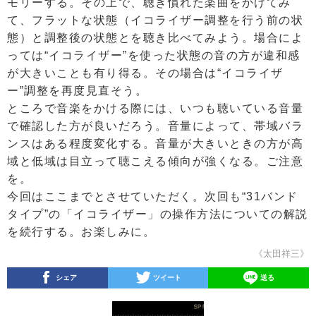
モリーする。その上で、聴き慣れた楽曲をかけてみ
て、フラットな状態（イコライザー調整を行う前の状
態）と調整後の状態とを聴き比べてみよう。場合によ
っては“イコライザー”を使った状態の音の方が違和感
が大きいことも有り得る。その場合は“イコライザ
ー”調整を再度見直そう。
ところで音楽をかける際には、いつも聴いている音量
で確認した方が良いだろう。音量によって、帯域バラ
ンスはある程度変化する。音量が大きいときの方が高
域と低域は目立って聴こえる傾向が強くなる。ご注意
を。
今回はここまでとさせていただく。次回も“31バンド
タイプ”の「イコライザー」の操作方法についての解説
を続行する。お楽しみに。
《太田祥三》
シェア
ツイート
送る