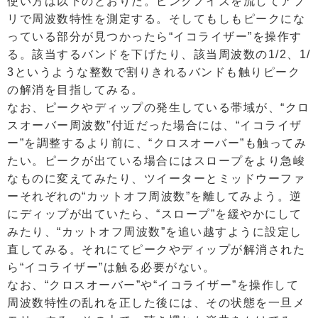
使い方は以下のとおりだ。ピンクノイズを流してアプ
リで周波数特性を測定する。そしてもしもピークにな
っている部分が見つかったら“イコライザー”を操作す
る。該当するバンドを下げたり、該当周波数の1/2、1/
3というような整数で割りきれるバンドも触りピーク
の解消を目指してみる。
なお、ピークやディップの発生している帯域が、“クロ
スオーバー周波数”付近だった場合には、“イコライザ
ー”を調整するより前に、“クロスオーバー”も触ってみ
たい。ピークが出ている場合にはスロープをより急峻
なものに変えてみたり、ツイーターとミッドウーファ
ーそれぞれの“カットオフ周波数”を離してみよう。逆
にディップが出ていたら、“スロープ”を緩やかにして
みたり、“カットオフ周波数”を追い越すように設定し
直してみる。それにてピークやディップが解消された
ら“イコライザー”は触る必要がない。
なお、“クロスオーバー”や“イコライザー”を操作して
周波数特性の乱れを正した後には、その状態を一旦メ