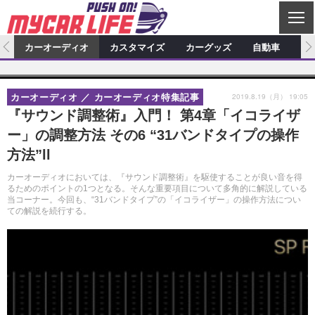
C
L
O
ム
カーオーディオ
カスタマイズ
カーグッズ
自動車
ア
S
カーオーディオ
E
特集記事
新製品情報
カスタマイズ
2019.8.19（月） 19:05
カーオーディオ
カーオーディオ特集記事
プロショップ検索
ショップ訪問記
カスタマイズ特集記事
カスタマイズ新製品情報
カーグッズ
『サウンド調整術』入門！ 第4章「イコライザ
ー」の調整方法 その6 “31バンドタイプの操作
カーオーディオニュース
デモカー製作記
カスタマイズニュース
カーグッズ特集記事
カーグッズ新製品情報
自動車
方法”ll
その他
カーグッズニュース
ニュース
試乗記
アクセスランキング
カーオーディオにおいては、『サウンド調整術』を駆使することが良い音を得
るためのポイントの1つとなる。そんな重要項目について多角的に解説している
スクープ
当コーナー。今回も、“31バンドタイプ”の「イコライザー」の操作方法につい
ての解説を続行する。