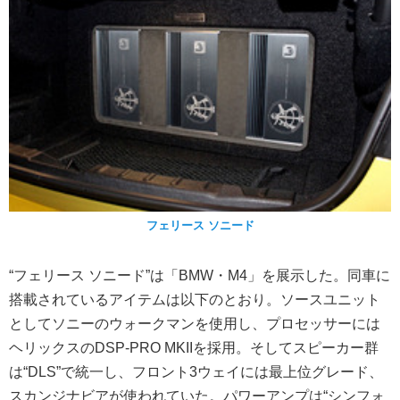
フェリース ソニード
“フェリース ソニード”は「BMW・M4」を展示した。同車に
搭載されているアイテムは以下のとおり。ソースユニット
としてソニーのウォークマンを使用し、プロセッサーには
ヘリックスのDSP-PRO MKIIを採用。そしてスピーカー群
は“DLS”で統一し、フロント3ウェイには最上位グレード、
スカンジナビアが使われていた。パワーアンプは“シンフォ