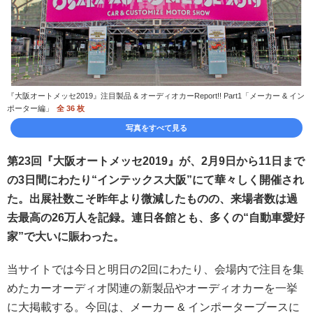
『大阪オートメッセ2019』注目製品 & オーディオカーReport!! Part1「メーカー & イン
ポーター編」
全 36 枚
写真をすべて見る
第23回『大阪オートメッセ2019』が、2月9日から11日まで
の3日間にわたり“インテックス大阪”にて華々しく開催され
た。出展社数こそ昨年より微減したものの、来場者数は過
去最高の26万人を記録。連日各館とも、多くの“自動車愛好
家”で大いに賑わった。
当サイトでは今日と明日の2回にわたり、会場内で注目を集
めたカーオーディオ関連の新製品やオーディオカーを一挙
に大掲載する。今回は、メーカー & インポーターブースに