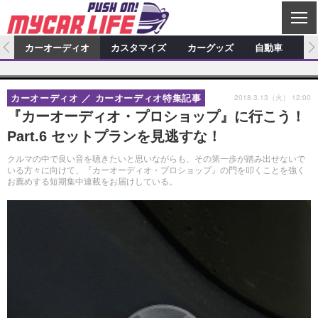
C
L
O
ム
カーオーディオ
カスタマイズ
カーグッズ
自動車
ア
S
カーオーディオ
E
特集記事
新製品情報
カスタマイズ
2018.3.13（火） 12:00
カーオーディオ
カーオーディオ特集記事
プロショップ検索
ショップ訪問記
カスタマイズ特集記事
カスタマイズ新製品情報
カーグッズ
『カーオーディオ・プロショップ』に行こう！
Part.6 セットプランを見逃すな！
カーオーディオニュース
デモカー製作記
カスタマイズニュース
カーグッズ特集記事
カーグッズ新製品情報
自動車
クルマの中で良い音を聴きたいと思いながらも、その第一歩が踏み出せないで
その他
カーグッズニュース
ニュース
試乗記
アクセスランキング
いる方々に向けて、『カーオーディオ・プロショップ』の門を叩くことを強く
お薦めする短期集中連載をお届けしている。
スクープ