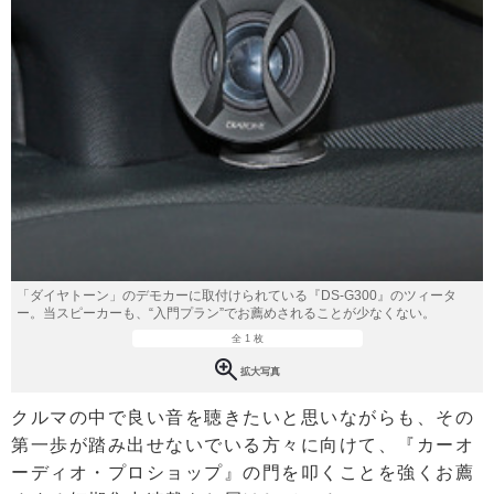
「ダイヤトーン」のデモカーに取付けられている『DS-G300』のツィータ
ー。当スピーカーも、“入門プラン”でお薦めされることが少なくない。
全 1 枚
拡大写真
クルマの中で良い音を聴きたいと思いながらも、その
第一歩が踏み出せないでいる方々に向けて、『カーオ
ーディオ・プロショップ』の門を叩くことを強くお薦