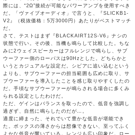
際には、“2Ω”接続が可能なパワーアンプを使用すべき
だ。「ヴァイブオーディオ」で言うと、『SLICKB1-
V2』（税抜価格：5万3000円）あたりがベストマッチ
だ。
さて、テストはまず『BLACKAIRT12S-V6』ナシの
状態で行い。その後、当機も鳴らして比較した。ちな
みに2ウェイスピーカーはフルレンジで鳴らし、サブ
ウーファー側のローパスは90Hzとした。どちらかと
いうとカジュアルな設定だ。シビアに追い込むという
よりも、サブウーファーの担当範囲も広めに取り、サ
ブウーファーを導入したことを感じ取りやすくしたの
だ。手頃なサブウーファーが鳴らされる場合に多くみ
られる設定としたわけだ。
ただ、ゲインはバランスを取ったので、低音を強調し
過ぎず、自然に鳴らしたのだが…。
適度に締まった、それでいて豊かな低音が堪能でき
た。ボックスの薄さからは想像できない、至ってふく
よかな低音が響いている。レンジも広い印象だ。ロー