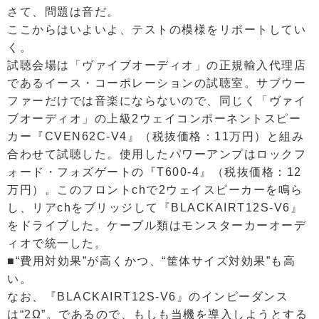
さて、問題は音だ。
ここからはいよいよ、テストの模様をリポートしてい
く。
試聴会場は「ヴァイブオーディオ」の正規輸入代理店
であるイース・コーポレーションの試聴室。サブウー
ファーだけでは音楽にならないので、同じく「ヴァイ
ブオーディオ」の上級2ウェイコンポーネントスピー
カー『CVEN62C-V4』（税抜価格：11万円）と組み
合わせて試聴した。使用したパワーアンプはロックフ
ォード・フォズゲートの『T600-4』（税抜価格：12
万円）。このフロントchで2ウェイスピーカーを鳴ら
し、リアchをブリッジして『BLACKAIRT12S-V6』
をドライブした。ケーブル類はモンスターカーオーデ
ィオで統一した。
■“費用対効果”が高くかつ、“筐体サイズ対効果”も高
い。
なお、『BLACKAIRT12S-V6』のインピーダンス
は“2Ω”。であるので、もしも当機を導入しようとする