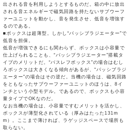
出される音を利用しようとするものだ。箱の中に放出
される音エネルギーで磁気回路を持たないサブウーフ
ァーユニットを動かし、音を発生させ、低音を増強す
るのである。
■ボックスは超薄型。しかし“パッシブラジエーター”で
低音を担保。
低音が増強できるにも関わらず、ボックスは小容量で
仕上げられることも、“パッシブラジエーター”搭載タ
イプのメリットだ。“バスレフボックス”の場合はむし
ろボックスは大きくなる傾向があるが、“パッシブラジ
エーター”の場合はその逆だ。当機の場合は、磁気回路
をともなったサブウーファーユニットのほうは、8イ
ンチという小型モデル。であるので、ボックスも小容
量タイプでOKなのだ。
なお当機の場合は、小容量ですむメリットを活かし、
ボックスが薄型化されている（厚みはたった131m
m）。ここまで薄ければ、ラゲッジスペースで場所も
取らない。