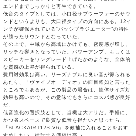
エンドまでしっかりと再生できている。
低音のタイプとしては、小口径サブウーファーのサウ
ンドというよりも、大口径タイプの方向にある。12イ
ンチが確保されている“パッシブラジエーター”の特性
が勝ったサウンドとなっていた。
その上で、中域から高域にかけても、密度感が増し、
リッチな響きとなっていた。パワーアンプ、もしくは
スピーカーをワングレード上げたかのような、全体的
な質感の上昇が得られている。
費用対効果は高い。リーズナブルに良い音が得られる
あたり、「ヴァイブオーディオ」の面目躍如と言った
ところでもあるが、この製品の場合は、筐体サイズ対
効果も高いので、その意味でもさらにコスパ感が良好
だ。
低音強化の選択肢として、当機は大アリだ。手軽に、
かつ省スペースで良質な低音を得たいと思ったら、
『BLACKAIRT12S-V6』を候補に入れることをおす
すめしたい。検討する価値は高い。