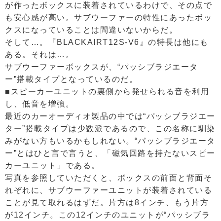
が作ったボックスに装着されているわけで、その点で
も安心感が高い。サブウーファーの特性にあったボッ
クスになっていることは間違いないからだ。
そして…。『BLACKAIRT12S-V6』の特長は他にも
ある。それは…。
サブウーファーボックスが、“パッシブラジエータ
ー”搭載タイプとなっているのだ。
■スピーカーユニットの裏側から発せられる音を利用
し、低音を増強。
最近のカーオーディオ製品の中では“パッシブラジエー
ター”搭載タイプは少数派であるので、この名称に馴染
みがない方もいるかもしれない。“パッシブラジエータ
ー”とはひと言で言うと、「磁気回路を持たないスピー
カーユニット」である。
写真を参照していただくと、ボックスの前面と背面そ
れぞれに、サブウーファーユニットが装着されている
ことが見て取れるはずだ。片方は8インチ、もう片方
が12インチ。この12インチのユニットが“パッシブラ