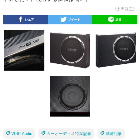
《太田祥三》
シェア
ツイート
送る
VIBE Audio
カーオーディオ特集記事
試聴記事