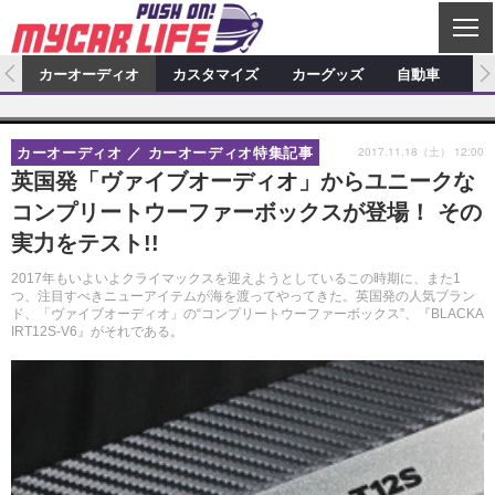
C
L
O
ム
カーオーディオ
カスタマイズ
カーグッズ
自動車
ア
S
カーオーディオ
E
特集記事
新製品情報
カスタマイズ
2017.11.18（土） 12:00
カーオーディオ
カーオーディオ特集記事
プロショップ検索
ショップ訪問記
カスタマイズ特集記事
カスタマイズ新製品情報
カーグッズ
英国発「ヴァイブオーディオ」からユニークな
コンプリートウーファーボックスが登場！ その
カーオーディオニュース
デモカー製作記
カスタマイズニュース
カーグッズ特集記事
カーグッズ新製品情報
自動車
実力をテスト!!
その他
カーグッズニュース
ニュース
試乗記
アクセスランキング
2017年もいよいよクライマックスを迎えようとしているこの時期に、また1
つ、注目すべきニューアイテムが海を渡ってやってきた。英国発の人気ブラン
スクープ
ド、「ヴァイブオーディオ」の“コンプリートウーファーボックス”、『BLACKA
IRT12S-V6』がそれである。