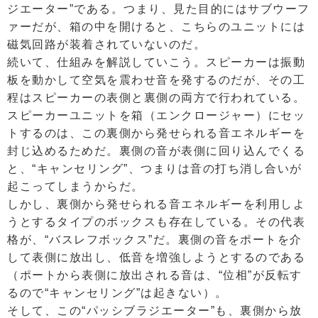
ジエーター”である。つまり、見た目的にはサブウーフ
ァーだが、箱の中を開けると、こちらのユニットには
磁気回路が装着されていないのだ。
続いて、仕組みを解説していこう。スピーカーは振動
板を動かして空気を震わせ音を発するのだが、その工
程はスピーカーの表側と裏側の両方で行われている。
スピーカーユニットを箱（エンクロージャー）にセッ
トするのは、この裏側から発せられる音エネルギーを
封じ込めるためだ。裏側の音が表側に回り込んでくる
と、“キャンセリング”、つまりは音の打ち消し合いが
起こってしまうからだ。
しかし、裏側から発せられる音エネルギーを利用しよ
うとするタイプのボックスも存在している。その代表
格が、“バスレフボックス”だ。裏側の音をポートを介
して表側に放出し、低音を増強しようとするのである
（ポートから表側に放出される音は、“位相”が反転す
るので“キャンセリング”は起きない）。
そして、この“パッシブラジエーター”も、裏側から放