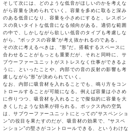
そして次には、どのような低音がほしいのかを考えな
がら容量を決められていく。容量を多めに取ると深み
のある低音になり、容量を小さめにすると、レスポン
スの良いタイトな低音になる傾向がある。適切な範囲
の中で、しかしながら欲しい低音のタイプも考慮しな
がら、“ボックスの容量”が考え抜かれるのである。
その次に考えるべきは、“形”だ。搭載するスペースに
合わせることがもっとも重要だが、それと同時に、サ
ブウーファーユニットがストレスなく仕事ができるよ
うに、といったことや、内部での音の反射の影響も考
慮しながら“形”が決められていく。
なお、内部に吸音材を入れることでも、鳴り方をコン
トロールすることが可能になる。例えば容量は小さめ
に作りつつ、吸音材を入れることで擬似的に容量を大
きくしたような効果が得られる。ボックス内の空気
は、サブウーファーユニットにとっての“サスペンショ
ン”の役目を果たすのだが、吸音材の効果で、“サスペ
ンション”の堅さがコントロールできる、というわけな