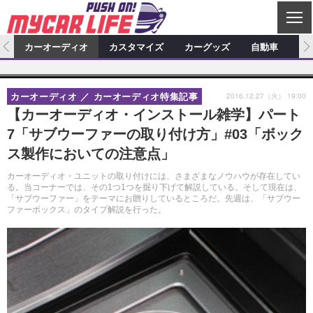
C
L
O
ム
カーオーディオ
カスタマイズ
カーグッズ
自動車
ア
S
カーオーディオ
E
特集記事
新製品情報
カスタマイズ
2016.12.27（火） 19:00
カーオーディオ
カーオーディオ特集記事
プロショップ検索
ショップ訪問記
カスタマイズ特集記事
カスタマイズ新製品情報
カーグッズ
【カーオーディオ・インストール雑学】パート
7「サブウーファーの取り付け方」#03「ボック
カーオーディオニュース
デモカー製作記
カスタマイズニュース
カーグッズ特集記事
カーグッズ新製品情報
自動車
ス製作においての注意点」
その他
カーグッズニュース
ニュース
試乗記
アクセスランキング
カーオーディオ・ユニットの取り付けには、さまざまなノウハウが存在してい
る。当コーナーでは、その1つ1つを掘り下げて解説している。そして現在は、
スクープ
「サブウーファー」をテーマにお贈りしているところだ。先週は、「サブウー
ファーボックス」のタイプ解説を行った。