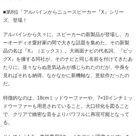
■第8位「アルパインからニュースピーカー『X』シリー
ズ、登場！
アルパインから久々に、スピーカーの新製品が登場し、カ
ーオーディオ愛好家の間で大きな話題を集めた。その新製
品の名は『X』（エックス）。大画面ナビの代名詞、『ビッ
グX』を擁する同社が、そのナビと同じ名前を付けてきたあ
たりに、並々ならぬ意気込みが感じられたのだが、中身を
見ればそれも納得。なかなかに新機軸な、意欲作だったの
だ。
特徴的なのは、18cmミッドウーファーや、7×10インチミッ
ドウーファーも用意されていること。大口径化を図ること
で、クリアで緻密な音をよりパワフルに再現可能となって
る。