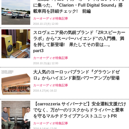
に集った、『Clarion・Full Digital Sound』搭
載車両を詳細チェック! 前編
カーオーディオ特集記事
2016.10.17(月) 12:00
スロヴェニア発の気鋭ブランド「ZRスピーカー
ラボ」から“スーパーハイエンド”の入門機、満
を持して新登場! 果たしてその音は…。
part3
カーオーディオ特集記事
2016.10.21(金) 12:00
大人気のヨーロッパブランド『グラウンドゼ
ロ』からハイエンド新型パワーアンプが登場
カーオーディオ特集記事
2016.4.27(水) 16:22
【carrozzeria サイバーナビ】安全運転支援だけ
でなく、万が一のリスクからドライバーと愛車
を守るマルチドライブアシストユニット
PR
カーオーディオ特集記事
2016.9.14(水) 12:00