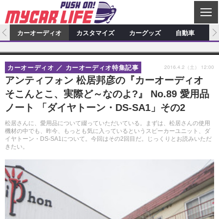
C
L
O
ム
カーオーディオ
カスタマイズ
カーグッズ
自動車
ア
S
カーオーディオ
E
特集記事
新製品情報
カスタマイズ
2016.4.2（土） 12:00
カーオーディオ
カーオーディオ特集記事
プロショップ検索
ショップ訪問記
カスタマイズ特集記事
カスタマイズ新製品情報
カーグッズ
アンティフォン 松居邦彦の『カーオーディオ
そこんとこ、実際ど～なのよ?』 No.89 愛用品
カーオーディオニュース
デモカー製作記
カスタマイズニュース
カーグッズ特集記事
カーグッズ新製品情報
自動車
ノート 「ダイヤトーン・DS-SA1」その2
その他
カーグッズニュース
ニュース
試乗記
アクセスランキング
松居さんに、愛用品について綴っていただいている。まずは、松居さんの使用
機材の中でも、昨今、もっとも気に入っているというスピーカーユニット、ダ
スクープ
イヤトーン・DS-SA1について。今回はその2回目だ。じっくりとお読みいただ
きたい。