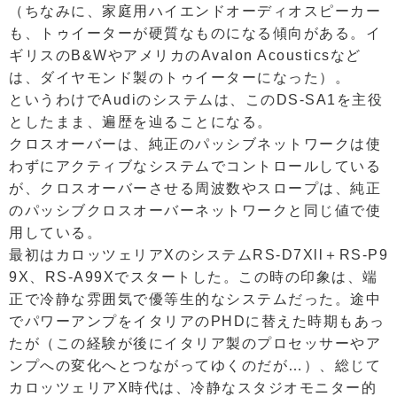
（ちなみに、家庭用ハイエンドオーディオスピーカー
も、トゥイーターが硬質なものになる傾向がある。イ
ギリスのB&WやアメリカのAvalon Acousticsなど
は、ダイヤモンド製のトゥイーターになった）。
というわけでAudiのシステムは、このDS-SA1を主役
としたまま、遍歴を辿ることになる。
クロスオーバーは、純正のパッシブネットワークは使
わずにアクティブなシステムでコントロールしている
が、クロスオーバーさせる周波数やスロープは、純正
のパッシブクロスオーバーネットワークと同じ値で使
用している。
最初はカロッツェリアXのシステムRS-D7Xll＋RS-P9
9X、RS-A99Xでスタートした。この時の印象は、端
正で冷静な雰囲気で優等生的なシステムだった。途中
でパワーアンプをイタリアのPHDに替えた時期もあっ
たが（この経験が後にイタリア製のプロセッサーやア
ンプへの変化へとつながってゆくのだが…）、総じて
カロッツェリアX時代は、冷静なスタジオモニター的