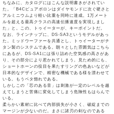
ちなみに、カタログにはこんな説明書きがされてい
た。「B4Cピュアボロンはダイヤモンドに次ぐ硬さと
アルミニウムより軽い比重を同時に達成。1万メート
ルを超える最高クラスの高速伝播速度を実現しまし
た」と。この、トゥイーターが、キーポイントだ。
なお、ラインナップに、DS-SA3というモデルがあっ
た。ミッドウーファーを共通とし、トゥイーターがチ
タン製のシステムである。朗々とした雰囲気はこちら
にあるが、DS-SA1には張り詰めた空気感の高さがあ
り、その部分により惹かれてしまう。見ため的にも、
ショートホーンの役目を果たすリングの色あいなどが
日本的なデザインで、精密な機械である様を漂わせて
いる。もうベタ惚れである。
しかしこの「芯のある音」は刺激が一定のレベルを越
えてしまうと苦痛に変化してしまう危険性もはらんで
いる。
柔らかい素材に比べて内部損失が小さく、破綻までの
マージンが少ないのだ。まさに諸刃の剣なのである