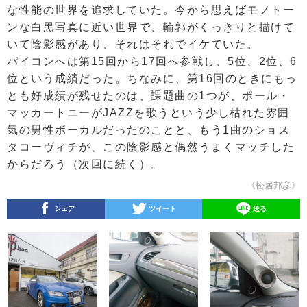
な性能の世界を追求していた。今から思えばモノトー
ンな白黒写真に近い世界で、輪郭がくっきりと描けて
いて陰影感があり、それはそれでイケていた。
パイコンへは第15回から17回へ参戦し、5位、2位、6
位という成績だった。ちなみに、第16回のときにもっ
とも好成績が残せたのは、課題曲の1つが、ポール・
マッカートニーがJAZZを歌うという少し枯れた雰囲
気の男性ボーカルだったのことと、もう1曲のショス
タコーヴィチが、この陰影感と偶然うまくマッチした
からだろう（次回に続く）。
《松居邦彦》
シェア
ツイート
送る