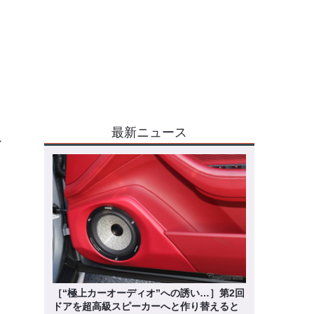
最新ニュース
ン
を
》
［“極上カーオーディオ”への誘い…］第2回
ドアを超高級スピーカーへと作り替えると