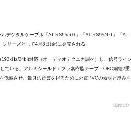
ケーブル『AT-RS95/6.0 』『AT-RS95/4.0 』『AT-
ージ）」シリーズとして4月8日(金)に発売される。
2kHz/24bit対応（オーディオテクニカ調べ）し、信号ライ
採用している。アルミシールド＋フッ素樹脂テープ＋OFC編組2重
を低減させ、最良の音質を得るために外皮PVCの素材と厚み
《編集部