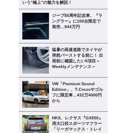
いう“極上”の魅力を解説！
ジープ85周年記念車、『ラ
ングラー』に100台限定で
発売…944万円
猛暑の高速道路でタイヤが
突然バーストする前に！ 出
発前に確認したい5項目～
Weeklyメンテナンス～
VW「Premium Sound
Edition」、T-Crossやゴル
フに限定車…432万4000円
から
HKS、レクサス『GX550』
用大口径スポーツマフラー
「リーガマックス・トレイ