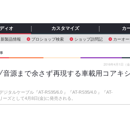
ディオ
カスタマイズ
カ
新製品情報
プロショップ検索
ショップ訪問記
カーオー
事
2016年4月1日（
ゾ音源まで余さず再現する車載用コアキ
ブル『AT-RS95/6.0 』『AT-RS95/4.0 』『AT-
）」シリーズとして4月8日(金)に発売される。