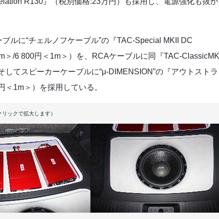
ation R130』（税別価格:23万円）も採用し、電源強化も抜か
チェルノフケーブル”の『TAC-Special MKII DC
m＞/6 800円＜1m＞）を、RCAケーブルに同『TAC-ClassicMKI
）を、そしてスピーカーケーブルに“μ-DIMENSION”の『アウトストラ
3570円＜1m＞）を採用している。
クリックで拡大します）