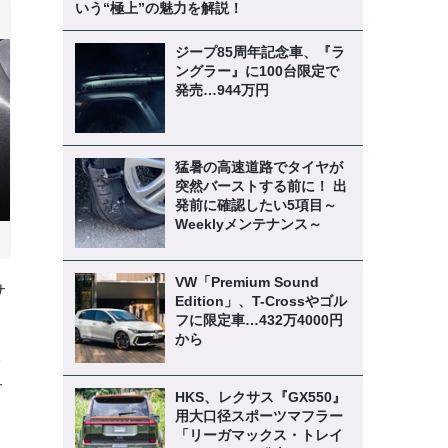
いう“極上”の魅力を解説！
ジープ85周年記念車、『ラ
ングラー』に100台限定で
発売…944万円
猛暑の高速道路でタイヤが
突然バーストする前に！ 出
発前に確認したい5項目～
Weeklyメンテナンス～
VW「Premium Sound
サ
Edition」、T-Crossやゴル
フに限定車…432万4000円
から
抜
サ
HKS、レクサス『GX550』
用大口径スポーツマフラー
「リーガマックス・トレイ