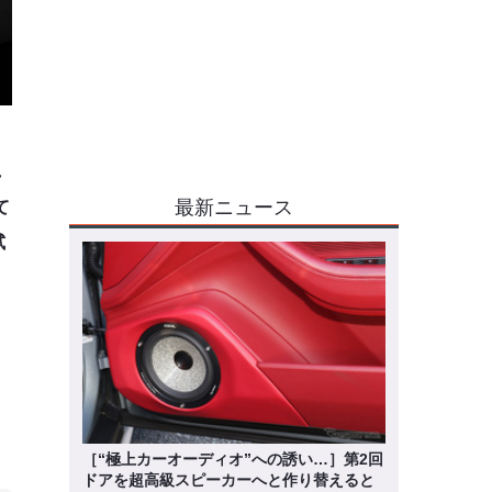
れ
最新ニュース
て
試
［“極上カーオーディオ”への誘い…］第2回
ドアを超高級スピーカーへと作り替えると