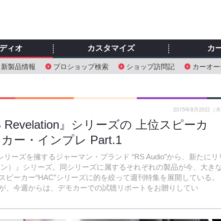
ディオ
カスタマイズ
カ
新製品情報
プロショップ検索
ショップ訪問記
カーオー
2015年8月20日（
Revelation』シリーズの 上位スピーカ
モカー・インプレ Part.1
シリーズを擁するジャーマン・ブランド “RS Audio”から、新たにリ
レーション）』シリーズ。同シリーズに属するそれぞれの製品が今、大き
ピーカー“HAC”シリーズに的を絞って週刊特集を展開している。
が、今週からは、デモカーでの試聴リポートをお贈りしてい