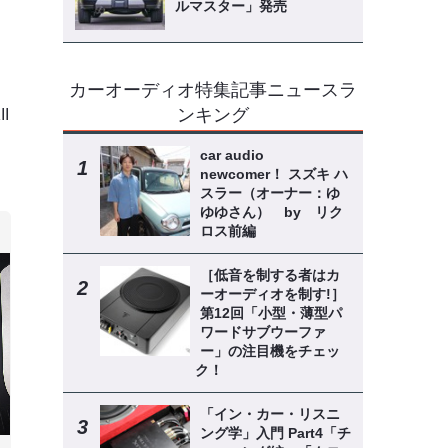
ルマスター」発売
カーオーディオ特集記事ニュースラ
ンキング
I
car audio
newcomer！ スズキ ハ
スラー（オーナー：ゆ
ゆゆさん） by リク
ロス前編
［低音を制する者はカ
ーオーディオを制す!］
第12回「小型・薄型パ
ワードサブウーファ
ー」の注目機をチェッ
ク！
「イン・カー・リスニ
ング学」入門 Part4「チ