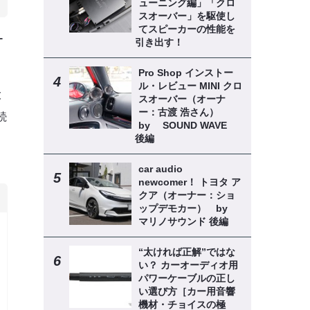
ューニング編」「クロ
スオーバー」を駆使し
てスピーカーの性能を
ー
引き出す！
Pro Shop インストー
ル・レビュー MINI クロ
大
スオーバー（オーナ
ー：古渡 浩さん）
続
by SOUND WAVE
』
後編
car audio
newcomer！ トヨタ ア
クア（オーナー：ショ
ップデモカー） by
マリノサウンド 後編
“太ければ正解”ではな
い？ カーオーディオ用
パワーケーブルの正し
い選び方［カー用音響
機材・チョイスの極