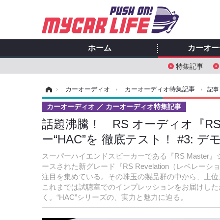
ホーム
カーオー
特集記事
ホーム
›
カーオーディオ
›
カーオーディオ特集記事
›
記事
カーオーディオ
カーオーディオ特集記事
話題沸騰！ RS オーディオ『RS 
ー“HAC”を 徹底テスト！ #3: デ
スーパーハイエンドスピーカーである『RS Master』
ースされた新グレード『RS Revelation（レベ
注目を集めている。その珠玉の製品群の中から、上位ス
これまでは試聴室でのインプレッションをお届けした
く。“HAC”シリーズの、実力と魅力に迫る。