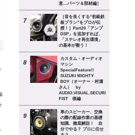
意…パーツ＆部材編］
［音を良くする“初級鉄
板プラン”をプロが伝
授！］Part20「アンプ
DSP」を追加すれば、
「ステレオ再生環境」
の基本が整う！
カスタム・オーディオ
マシン
SpecialFeature!!
ド
SUZUKI MIGHTY
BOY（オーナー・村瀬
さん） by
AUDIO.VISUAL.SECURITY
操
FIST 後編
を
車のスピーカー、交換
の際の配線作業の基礎
知識、徹底解説！ 自
入
分でやる？ プロに任せ
る？