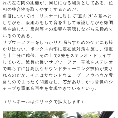
れの左右間の距離が、同じになる場所としてある。位
相の整合性を取りやすくするためだ。
角度については、リスナーに対して“直向け”を基本と
しながら、仮組みをして音を出して確認しながら微調
整を施した。反射等々の影響を実聴しながら見極めて
いるのである。
サブウーファーをしっかりと鳴らすためのケアにも抜
かりはない。ボックス内部に定在波対策を施し、強度
も十二分に確保。その上で2発をステレオ・ドライブ
している。波長の長いサブウーファー帯域をステレオ
で鳴らすには高度なサウンドチューニング技術が要さ
れるのだが、そこはサウンドウェーブ、ノウハウが豊
富なのでまったく問題なし。芯があり、かつ音像のシ
ャープな重低音再生を実現できているという。
（サムネールはクリックで拡大します）