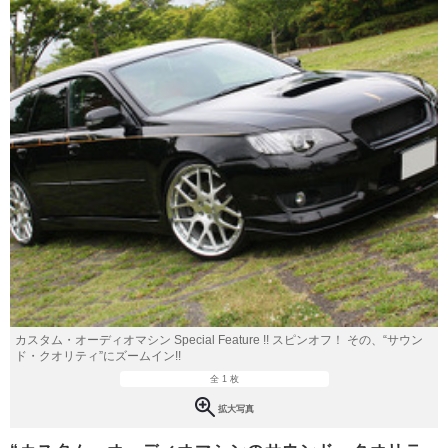
カスタム・オーディオマシン Special Feature !! スピンオフ！ その、“サウン
ド・クオリティ”にズームイン!!
全 1 枚
拡大写真