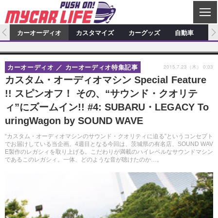
C
L
O
ム
カーオーディオ
カスタマイズ
カーグッズ
自動車
ア
S
カーオーディオ
E
特集記事
新製品情報
カスタマイズ
2015.7.23（木） 0:03
カーオーディオ
カーオーディオ特集記事
プロショップ検索
ショップ訪問記
カスタマイズ特集記事
カスタマイズ新製品情報
カーグッズ
カスタム・オーディオマシン Special Feature
!! スピンオフ！ その、“サウンド・クオリテ
カーオーディオニュース
デモカー製作記
カスタマイズニュース
カーグッズ特集記事
カーグッズ新製品情報
自動車
ィ”にズームイン!! #4: SUBARU・LEGACY To
その他
カーグッズニュース
ニュース
試乗記
アクセスランキング
uringWagon by SOUND WAVE
スクープ
“カスタム・オーディオマシンのサウンド・クオリティに迫る”というコンセプト
でお届けしている当企画。4週目となる今回は、茨城県の有名店、SOUND WAV
E製作のレガシィを取り上げる。こだわりが満載のハイレベルなサウンドマシン
であるこのレガシィ。一体、どのような音が聴けたのか…。