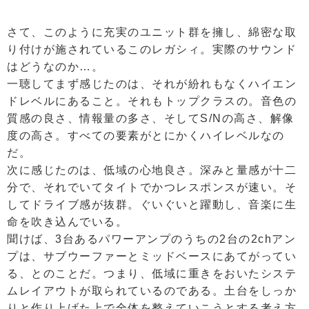
さて、このように充実のユニット群を擁し、綿密な取
り付けが施されているこのレガシィ。実際のサウンド
はどうなのか…。
一聴してまず感じたのは、それが紛れもなくハイエン
ドレベルにあること。それもトップクラスの。音色の
質感の良さ、情報量の多さ、そしてS/Nの高さ、解像
度の高さ。すべての要素がとにかくハイレベルなの
だ。
次に感じたのは、低域の心地良さ。深みと量感が十二
分で、それでいてタイトでかつレスポンスが速い。そ
してドライブ感が抜群。ぐいぐいと躍動し、音楽に生
命を吹き込んでいる。
聞けば、3台あるパワーアンプのうちの2台の2chアン
プは、サブウーファーとミッドベースにあてがってい
る、とのことだ。つまり、低域に重きをおいたシステ
ムレイアウトが取られているのである。土台をしっか
りと作り上げた上で全体を整えていこうとする考え方