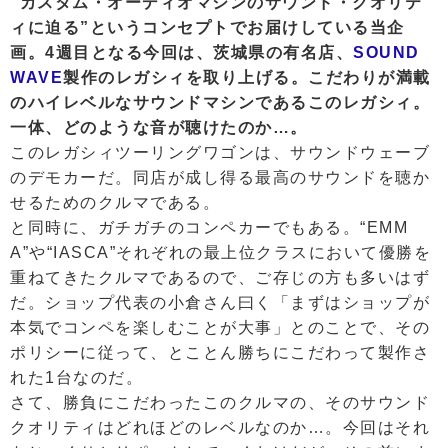
“カスタム・オーディオマシンのサウンド・クオリテ
ィに迫る”というコンセプトでお届けしている当企
画。4週目となる今回は、茨城県の有名店、
SOUND
WAVE
製作のレガシィを取り上げる。こだわりが満載
のハイレベルなサウンドマシンであるこのレガシィ。
一体、どのような音が聴けたのか…。
このレガシィツーリングワゴンは、サウンドウェーブ
のデモカーだ。同店が成し得る最高のサウンドを聴か
せるためのクルマである。
と同時に、ガチガチのコンペカーでもある。“EMM
A”や“IASCA”それぞれの最上位クラスにおいて優勝を
重ねてきたクルマであるので、ご存じの方も多いはず
だ。ショップ代表の小倉さん曰く「まずはショップが
本気でコンペを楽しむことが大事」とのことで、その
ポリシーに従って、とことん勝ちにこだわって製作さ
れた1台なのだ。
さて、勝負にこだわったこのクルマの、そのサウンド
クオリティはどれほどのレベルなのか…。今回はそれ