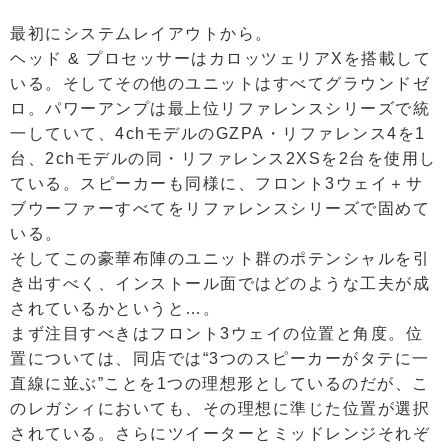
最初にシステムレイアウトから。
ヘッド & プロセッサーはカロッツェリアXを搭載して
いる。そしてその他のユニットはすべてグラウンドゼ
ロ。パワーアンプは最上位リファレンスシリーズで統
一していて、4chモデルのGZPA・リファレンス4を1
台、2chモデルの同・リファレンス2XSを2台を使用し
ている。スピーカーも同様に、フロント3ウェイ＋サ
ブウーファーすべてをリファレンスシリーズで固めて
いる。
そしてこの豪華布陣のユニット群のポテンシャルを引
き出すべく、インストール面ではどのような工夫が成
されているかというと…。
まず注目すべきはフロント3ウェイの位置と角度。位
置については、同店では“3つのスピーカーがタテに一
直線に並ぶ”ことを1つの理想形としているのだが、こ
のレガシィにおいても、その理想に準じた位置が選択
されている。さらにツイーターとミッドレンジそれぞ