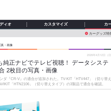
ディオ
カスタマイズ
カ
カーグッズ特
写真・画像
2026年4月12日（
でも純正ナビでテレビ視聴！ データシステ
適合 2枚目の写真・画像
ダ『CR-V』の適合が追加された。TV-KIT「HTV447」（切り替
AVIKIT「HTN2106」（切り替えタイプ）の3製品で適合を確認。