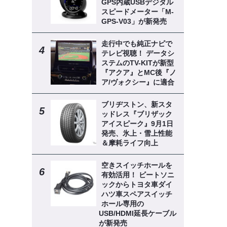
GPS内蔵USBデジタル
スピードメーター「M-
GPS-V03」が新発売
走行中でも純正ナビで
テレビ視聴！ データシ
ステムのTV-KITが新型
『アクア』とMC後『ノ
ア/ヴォクシー』に適合
ブリヂストン、新スタ
ッドレス『ブリザック
アイスピーク』9月1日
発売、氷上・雪上性能
＆摩耗ライフ向上
空きスイッチホールを
有効活用！ ビートソニ
ックからトヨタ車ダイ
ハツ車スペアスイッチ
ホール専用の
USB/HDMI延長ケーブル
が新発売