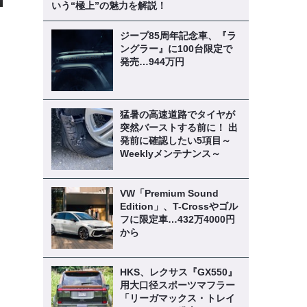
いう“極上”の魅力を解説！
ジープ85周年記念車、『ラ
ングラー』に100台限定で
発売…944万円
猛暑の高速道路でタイヤが
突然バーストする前に！ 出
発前に確認したい5項目～
Weeklyメンテナンス～
VW「Premium Sound
Edition」、T-Crossやゴル
フに限定車…432万4000円
から
HKS、レクサス『GX550』
用大口径スポーツマフラー
「リーガマックス・トレイ