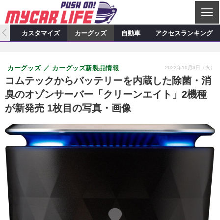
C
L
O
ィオ
カスタマイズ
カーグッズ
自動車
アクセスランキング
S
カーオーディオ
E
特集記事
新製品情報
カスタマイズ
2023年10月3日（火）
カーグッズ
カーグッズ新製品情報
プロショップ検索
ショップ訪問記
カスタマイズ特集記事
カスタマイズ新製品情報
カーグッズ
コムテックからバッテリーを内蔵した除菌・消
臭のオゾンサーバー「クリーンエイト」2機種
カーオーディオニュース
デモカー製作記
カスタマイズニュース
カーグッズ特集記事
カーグッズ新製品情報
自動車
が新発売 1枚目の写真・画像
その他
カーグッズニュース
ニュース
試乗記
アクセスランキング
スクープ