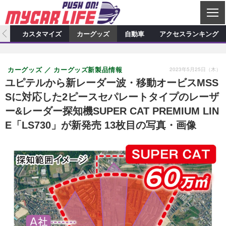
C
L
O
ィオ
カスタマイズ
カーグッズ
自動車
アクセスランキング
S
カーオーディオ
E
特集記事
新製品情報
カスタマイズ
2023年5月25日（木）
カーグッズ
カーグッズ新製品情報
プロショップ検索
ショップ訪問記
カスタマイズ特集記事
カスタマイズ新製品情報
カーグッズ
ユピテルから新レーダー波・移動オービスMSS
Sに対応した2ピースセパレートタイプのレーザ
カーオーディオニュース
デモカー製作記
カスタマイズニュース
カーグッズ特集記事
カーグッズ新製品情報
自動車
ー&レーダー探知機SUPER CAT PREMIUM LIN
その他
カーグッズニュース
ニュース
試乗記
アクセスランキング
E「LS730」が新発売 13枚目の写真・画像
スクープ